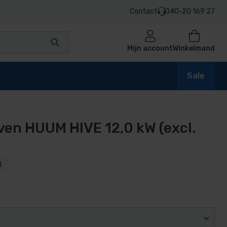
Contact
040-20 169 27
Mijn account
Winkelmand
Sale
en HUUM HIVE 12,0 kW (excl.
en
1
5
n