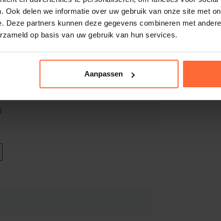
eloos te verwarmen.
. Ook delen we informatie over uw gebruik van onze site met on
n continue warmtestroom en kun je
e. Deze partners kunnen deze gegevens combineren met andere i
.
erzameld op basis van uw gebruik van hun services.
ïnspireerd op de Scandinavische natuur.
,0 kW
elke sauna.
Aanpassen
 HIVE
l
leverd met een Airtunnel.
24
ingselementen.
,5 cm