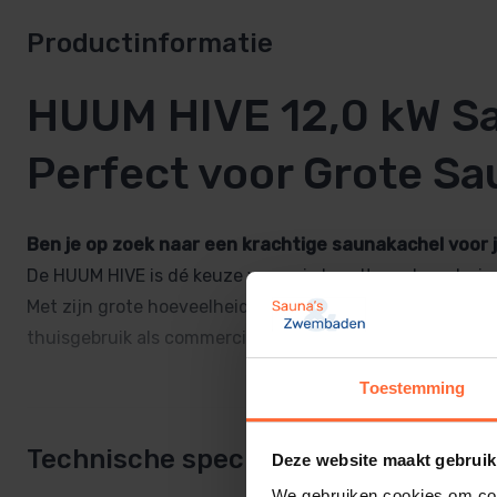
Productinformatie
HUUM HIVE 12,0 kW S
Perfect voor Grote Sa
Ben je op zoek naar een krachtige saunakachel voor
De HUUM HIVE is dé keuze voor wie houdt van langdurig
Met zijn grote hoeveelheid saunastenen en professionele
thuisgebruik als commerciële sauna’s.
Toestemming
Lees meer
Waarom kiezen voor de HUUM HIVE 
Technische specificaties
Deze website maakt gebruik
We gebruiken cookies om cont