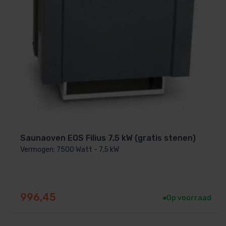
Plus- en minpunten van de HUUM HI
Voordelen:
Ook geschikt voor professioneel en openbaar gebrui
Grote steenkorf saunastenen voor langdurige warm
Airtunnel voor kortere opwarmtijd en langere leven
Tijdloos en uniek Scandinavisch design.
Krachtige en duurzame saunakachel.
Saunaoven EOS Filius 7,5 kW (gratis stenen)
3 jaar garantie
.
Vermogen: 7500 Watt - 7,5 kW
Nadelen:
Wordt geleverd zonder besturing (apart aan te schaf
996,45
Op voorraad
Zware kachel door de hoeveelheid stenen. (stenen ap
stenen
(17 dozen benodigd)