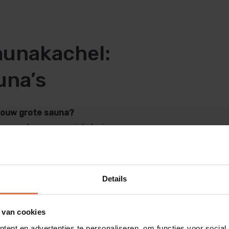
aunakachel:
una’s
 jouw grote sauna?
e warmte en een uniek design.
 kwaliteit is deze kachel ideaal voor zowel
Details
12,0 kW?
 van cookies
ent en advertenties te personaliseren, om functies voor social