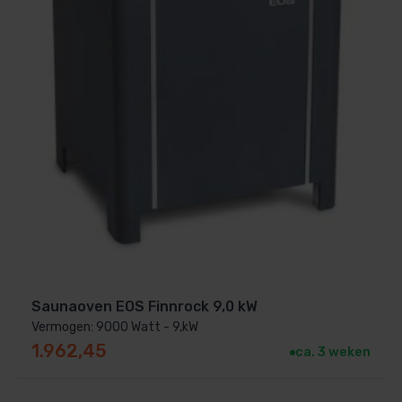
VE 12,0 kW
k.
te.
sduur.
Saunaoven EOS Finnrock 9,0 kW
Vermogen: 9000 Watt - 9,kW
fen).
1.962,45
ca. 3 weken
art aan te schaffen). Bestel hier je