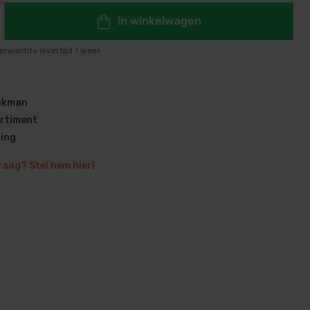
In winkelwagen
erwachte levertijd 1 week
en
vakman
rtiment
ring
raag? Stel hem hier!