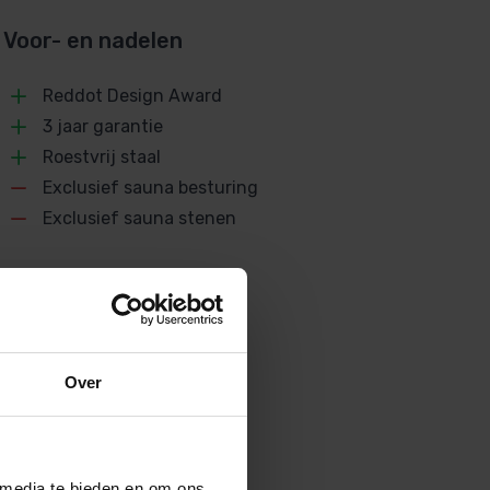
Voor- en nadelen
Reddot Design Award
3 jaar garantie
Roestvrij staal
Exclusief sauna besturing
Exclusief sauna stenen
Over
 media te bieden en om ons