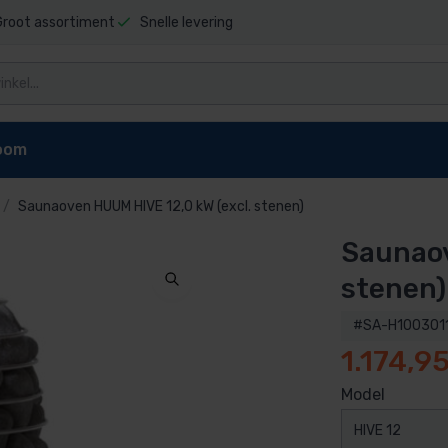
Groot assortiment
Snelle levering
oom
Saunaoven HUUM HIVE 12,0 kW (excl. stenen)
Saunaov
niging
Zwembad stofzuigers
Zwembadrobot onderdel
t sauna
Elektrische stofzuiger
Dolphin E10 onderdelen
stenen)
pen
reiniger
Dolphin E20 onderdelen
#SA-H100301
Dolphin Explorer onderdelen
1.174,9
g zwembad
Dolphin Explorer Plus onderdele
ls
Dolphin F40 onderdelen
Model
 zwembad
Dolphin M200 onderdelen
HIVE 12
Dolphin M400 onderdelen