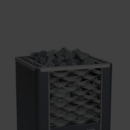
laatst in het midden van de kachel.
voor grotere sauna’s en intensief gebruik
ibiliteit
g
, zodat je zelf een bedieningssysteem
olang het maximale aan te sturen vermogen
mak.