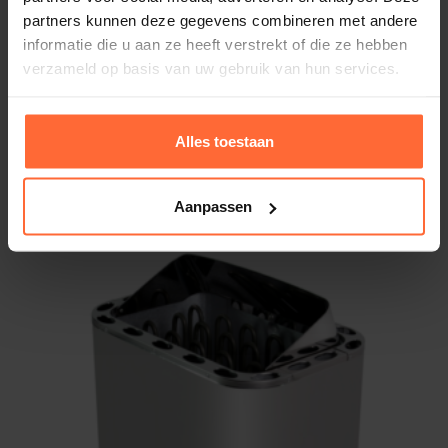
zodat je de saunastenen perfect kunt plaatsen voor
partners kunnen deze gegevens combineren met andere
een gelijkmatige warmteverdeling.
informatie die u aan ze heeft verstrekt of die ze hebben
verzameld op basis van uw gebruik van hun services.
Verschillende modellen
beschikbaar
Alles toestaan
Saunaoven Harvia KIP Trendi Black 4,5 kW
De EOS Filius is verkrijgbaar in verschillende
366,45
ca. 3–5 werkdagen
Aanpassen
uitvoeringen, zodat je de perfecte saunaoven kunt
kiezen die past bij jouw sauna en voorkeuren:
SA-94.6038
– 4,5 kW
SA-94.6039
– 6,0 kW
SA-94.6040
– 7,5 kW
De
stenen
voor deze oven moet je los bijbestellen.