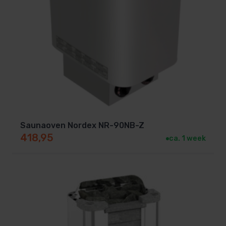
Met de EOS Filius Control haal je een saunaoven in
huis die niet alleen functioneel is, maar ook een
stijlvolle toevoeging vormt aan jouw sauna.
Bestel jouw EOS Filius eenvoudig online op
www.saunasenzwembaden.nl
en geniet van de
beste prijs-kwaliteitverhouding!
Saunaoven Nordex NR-90NB-Z
418,95
ca. 1 week