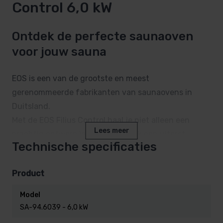
Control 6,0 kW
Ontdek de perfecte saunaoven
voor jouw sauna
EOS is een van de grootste en meest
gerenommeerde fabrikanten van saunaovens in
Duitsland.
Met de EOS Filius Control haal je niet alleen een
Lees meer
prachtig ontwerp in huis, maar ook een uiterst
Technische specificaties
degelijke en functionele saunaoven.
Dit staaltje vakmanschap zorgt ervoor dat je
Product
jarenlang kunt genieten van ultieme saunabeleving.
Model
Compact en veelzijdig ontwerp
SA-94.6039 - 6,0 kW