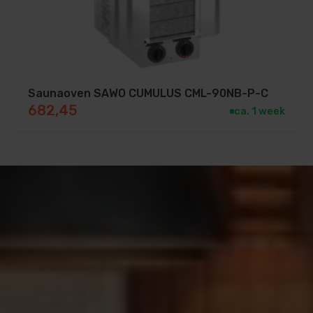
Saunaoven SAWO CUMULUS CML-90NB-P-C
682,45
ca. 1 week