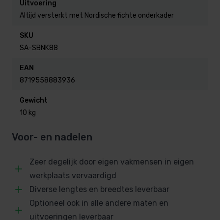
Uitvoering
Breedte:
88 cm – ideaal voor comfortabele zit-
Altijd versterkt met Nordische fichte onderkader
of ligposities.
SKU
Materiaal:
De beste en eerste A kwaliteit Abachi,
SA-SBNK88
bekend om de lage warmtegeleiding en zachte
EAN
afwerking.
8719558883936
Op maat gemaakt:
Jij bepaalt de lengte en
zelfs evt. andere specificaties.
Gewicht
Duurzaam:
Speciaal geselecteerde houtsoorten
10 kg
die bestand zijn tegen hoge temperaturen en
Voor- en nadelen
vochtige ruimtes.
Zeer degelijk door eigen vakmensen in eigen
Voordelen van een saunabank op
werkplaats vervaardigd
maat
Diverse lengtes en breedtes leverbaar
Optioneel ook in alle andere maten en
Flexibiliteit:
Perfect voor elke sauna-indeling,
uitvoeringen leverbaar