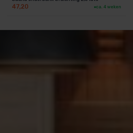
Deskundig maatwerk:
Wij zorgen ervoor dat
47,20
ca. 4 weken
jouw saunabank perfect aansluit op jouw
wensen en sauna.
Hoogwaardige materialen:
Alleen het beste
hout wordt gebruikt voor jouw bank.
Snelle en betrouwbare levering:
Wij zorgen dat
jouw maatwerk product op tijd geleverd wordt.
Uitstekende service:
Ons team staat klaar om
je te adviseren bij het kiezen van de perfecte
saunabank.
Veel gestelde vragen over
Saunabanken
1. Wat is de levertijd van een op maat gemaakte