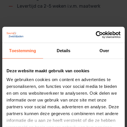
ongeacht de grootte of vorm.
Levertijd ca 2-5 weken i.v.m. maatwerk
Luxe uitstraling:
Hoogwaardige materialen en
een verfijnde afwerking tillen jouw sauna naar
een hoger niveau.
Duurzaam en onderhoudsvriendelijk:
Het
Gerelateerde producten
abachihout blijft koel aanvoelen, zelfs bij hoge
Toestemming
Details
Over
temperaturen, en is eenvoudig schoon te
maken.
Ergonomisch design:
De breedte van 88 cm
Deze website maakt gebruik van cookies
biedt voldoende ruimte voor optimaal zit- en
We gebruiken cookies om content en advertenties te
ligcomfort.
personaliseren, om functies voor social media te bieden
en om ons websiteverkeer te analyseren. Ook delen we
informatie over uw gebruik van onze site met onze
Toepassingen van de Saunabank
partners voor social media, adverteren en analyse. Deze
partners kunnen deze gegevens combineren met andere
informatie die u aan ze heeft verstrekt of die ze hebben
Deze op maat gemaakte saunabank is geschikt voor: