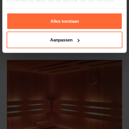
verzameld op basis van uw gebruik van hun services.
Privé-sauna’s:
Creëer een comfortabele zit- en
ligplek in jouw thuis-sauna.
Alles toestaan
Commerciële sauna’s:
Ideaal voor
2,5 lats en 3 delig Sauna ovenbeschermrek
(50 x 40)
wellnesscentra en spa’s die een luxe uitstraling
Aanpassen
78,70
ca. 1 week
willen bieden.
Speciale sauna-indelingen:
Denk aan
hoekopstellingen, zwevende banken of
meerlaagse banken voor een unieke look.
Hoe wordt jouw saunabank op
maat gemaakt?
Het proces voor jouw op maat gemaakte saunabank
verloopt in drie eenvoudige stappen: