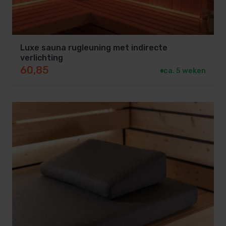
Afmetingen opgeven:
Meet jouw sauna
nauwkeurig op en geef de gewenste lengte en
Luxe sauna rugleuning met indirecte
diepte door.
verlichting
Kies de breedte
Selecteer uit de volgende
60,85
ca. 5 weken
standaard breedtes, 38, 48, 58, 68, 78 of 88cm
breedte.
Afwerking en levering:
De bank wordt
vakkundig op maat gemaakt en snel bij je
thuisbezorgd.
Bestel voorbeeld:
De minimale bestel hoeveelheid is per 1
strekkende meter!Wil je 1 sauna bank van 136 cm
lengte, dan bestel je een aantal van 2.Bij het
afronden van je bestelling geeft je onderaan de
pagina waar je de keuze van betaling aangeeft