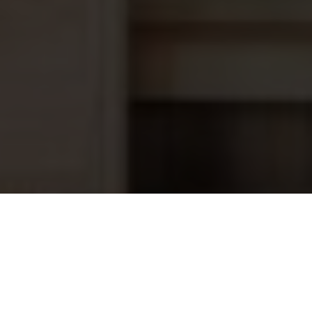
Bestel jouw Saunabank 88 cm
Breed – Op Maat Gemaakt vandaag
nog!
Wil je een unieke en comfortabele saunabank die
perfect aansluit bij jouw sauna? Kies dan voor de
Saunabank – Op Maat Gemaakt
en geniet van
ultiem comfort en stijl. Bestel eenvoudig online via
Sauna’s en Zwembaden
en maak jouw
saunabeleving compleet!
Saunabank 88 cm breed (op maat
Tip:
Combineer jouw saunabank met onze
220,50
gemaakt)
bijpassende saunahoutproducten en accessoires
voor een harmonieus geheel.