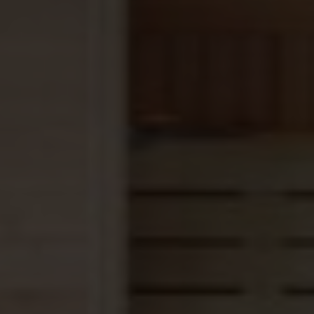
saunabank?
De levertijd is afhankelijk van de drukte. Wij streven
naar een snelle levering binnen 2-4 weken.
2. Welke houtsoorten zijn beschikbaar?
Je kunt kiezen uit houtsoorten zoals Abachi en
Espen, die ideaal zijn voor sauna’s vanwege hun lage
warmtegeleiding en duurzaamheid.
3. Hoe onderhoud ik mijn saunabank?
Eigenlijk niet, een saunabank is onderhoudsvrij,
ontstaat er evt. een vlek, schuur dan eenvoudig met
een schuurpapiertje met de nerf mee.