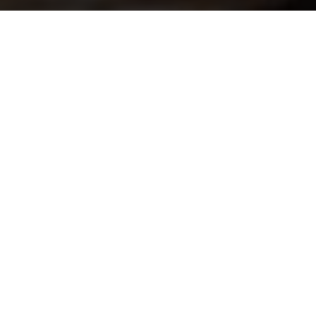
Sauna matras donker grijs
167,95
Informatie op maat? Kom
naar onze showroom!
Onze vakmensen en monteurs helpen je bij al
je sauna- en zwembadvragen.