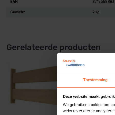
EAN
8719558883
meter.
Gewicht
2 kg
Gerelateerde producten
Toestemming
Deze website maakt gebruik
We gebruiken cookies om cont
websiteverkeer te analyseren