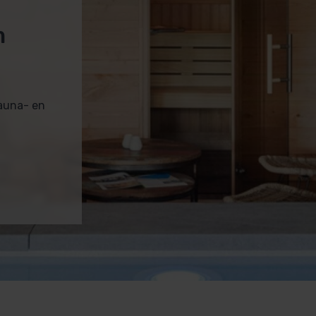
m
sauna- en