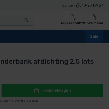
Contact
040-20 169 27
Mijn account
Winkelmand
Sale
nderbank afdichting 2,5 lats
en
n
In winkelwagen
erwachte levertijd 4 weken