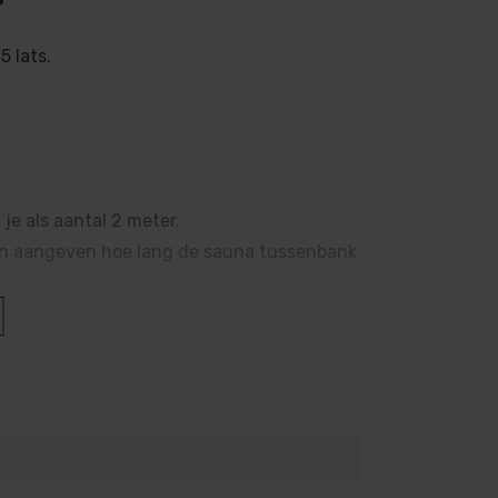
 lats.
je als aantal 2 meter.
ngen aangeven hoe lang de sauna tussenbank
wenst, tel je het totaal bij elkaar op en
 worden.
130 cm, dan bestel je in totaal 2 x 2