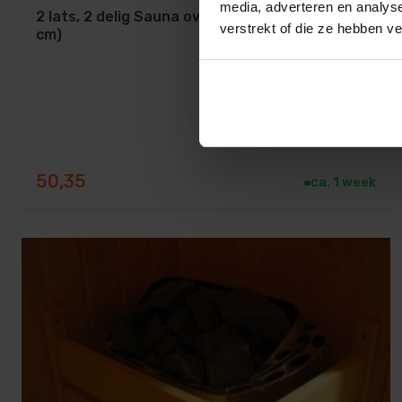
media, adverteren en analys
2 lats, 2 delig Sauna ovenbeschermrek (60 x 40
verstrekt of die ze hebben v
cm)
50,35
ca. 1 week