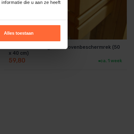
nformatie die u aan ze heeft
Alles toestaan
2,5 lats en 2 delig Sauna ovenbeschermrek (50
x 40 cm)
59,80
ca. 1 week