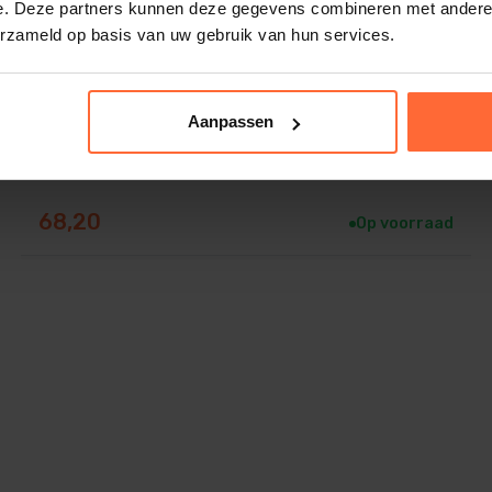
e. Deze partners kunnen deze gegevens combineren met andere i
erzameld op basis van uw gebruik van hun services.
2 lats, 3 delig Sauna ovenbeschermrek (50 x 40
cm)
Aanpassen
68,20
Op voorraad