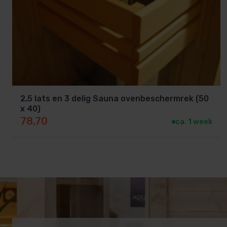
2,5 lats en 3 delig Sauna ovenbeschermrek (50
x 40)
78,70
ca. 1 week