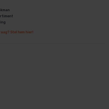
vakman
rtiment
ring
raag? Stel hem hier!
en