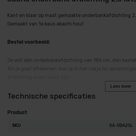
Kant en klaar op maat gemaakte onderbankafdichting 2,5
Gemaakt van 1e keus abachi hout
Bestel voorbeeld:
Je wilt één onderbankafdichting van 186 cm, dan bestel 
Als je gaat afrekenen, kun je in het vakje bij opmerki
afdichting exact moet zijn.
Lees meer
Technische specificaties
Als je 2 aparte saun onder bank afdichtingen in je sauna 
geef je bij de opmerking aan hoe deze verdeeld moeten
Product
Voorbeeld:
SKU
SA-OBA25L
Je wilt één onderbank afdichting van 166 cm en één van 