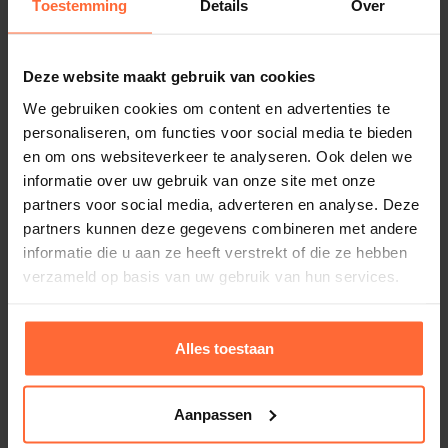
Toestemming
Details
Over
Beam: 1200
Lumen: 70
Deze website maakt gebruik van cookies
Breedte: 37mm
Dikte: 7.5 mm
We gebruiken cookies om content en advertenties te
personaliseren, om functies voor social media te bieden
IP klasse: IP65
en om ons websiteverkeer te analyseren. Ook delen we
Om deze strips de hoek om te bewerken, kunnen ze
informatie over uw gebruik van onze site met onze
partners voor social media, adverteren en analyse. Deze
eenvoudig los van elkaar geknipt worden, en d.m.v.
partners kunnen deze gegevens combineren met andere
een kabeltje verlengd worden.
informatie die u aan ze heeft verstrekt of die ze hebben
verzameld op basis van uw gebruik van hun services.
Om de led te verbinden met de driver, welke vaak op
het dak van de sauna, of elders komt te liggen,
Alles toestaan
bestelt u extra 4 aderige gekleurde
kabel
mee.
Doorverbinden met ander type kabel, bv siliconen,
3 x 2.5 mm2 Siliconenkabel hitte bestendig
kan ook.
Aanpassen
3,95
Op voorraad