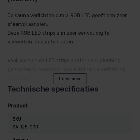
Je sauna verlichten d.m.v. RGB LED geeft een zeer
sfeervol aanzien.
Deze RGB LED strips zijn zeer eenvoudig te
verwerken en aan te sluiten.
Vaak worden de LED strips achter de rugleuning
gemonteerd, waardoor mooie indirecte verlichting
ontstaat.
Lees meer
Uiteraard zijn deze sauna LED strips ook elders te
Technische specificaties
monteren, bv onder de saunabanken.
Product
De prijs is per meter (6 LED modules)
SKU
SA-125-000
LET OP:
Gewicht