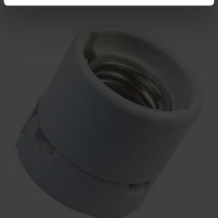
led verlichting heeft normaal een levensduur van ca
40000 branduren, bij kamertemperatuur.
In een sauna, op rugleuning hoogte, zal de
levensduur ca 20000 branduren bedragen.
De helft korter als normaal, maar daardoor nog
steeds meer dan voldoende, om lang te kunnen
genieten van sfeervolle verlichting in je sauna.