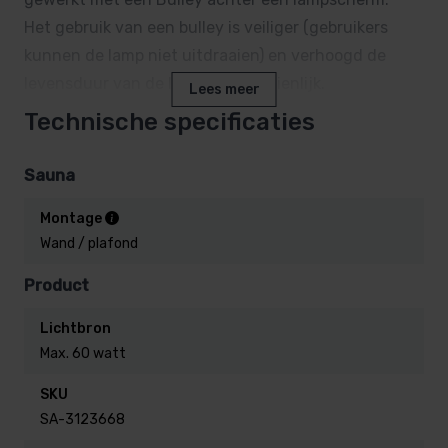
Het gebruik van een bulley is veiliger (gebruikers
kunnen de lamp niet uitdraaien) en verhoogd de
levensduur van de lichtbron aanzienlijk.
Lees meer
Technische specificaties
Sauna
Montage
Wand / plafond
Product
Lichtbron
Max. 60 watt
SKU
SA-3123668