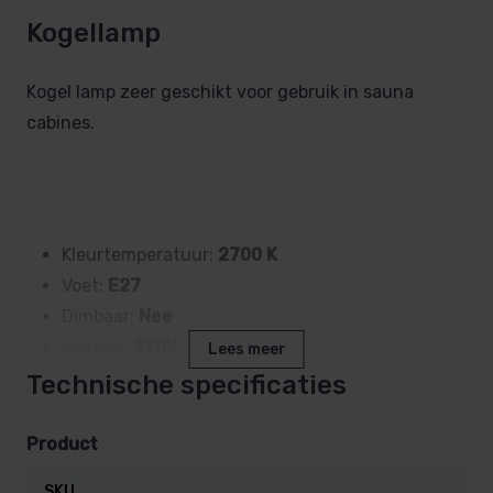
Kogellamp
Kogel lamp zeer geschikt voor gebruik in sauna
cabines.
Kleurtemperatuur:
2700 K
Voet:
E27
Dimbaar:
Nee
Voltage:
230V
Lees meer
Lampvermogen:
0.7 W
Technische specificaties
Lichtstroom:
40 lm
Lengte:
69 mm
Product
SKU