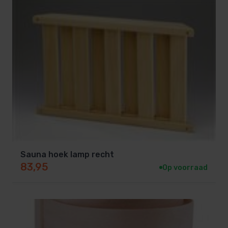
Sauna hoek lamp recht
83,95
Op voorraad