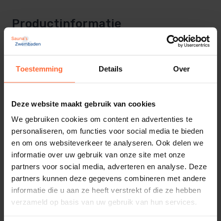
Productinformatie
Red Ceder saunalamp
Toestemming
Details
Over
Traditioneel model saunalamp uitgevoerd in red
ceder.
Deze website maakt gebruik van cookies
Kan zowel als wandmodel of hoekmodel gebruikt
worden.
We gebruiken cookies om content en advertenties te
personaliseren, om functies voor social media te bieden
Red ceder is een natuur product, kleur en tekening
en om ons websiteverkeer te analyseren. Ook delen we
van het hout kan dus altijd iets afwijken
.
informatie over uw gebruik van onze site met onze
partners voor social media, adverteren en analyse. Deze
Afmeting van deze lamp is 17x27x12cm
partners kunnen deze gegevens combineren met andere
informatie die u aan ze heeft verstrekt of die ze hebben
Lees meer
verzameld op basis van uw gebruik van hun services.
Let op excl. Fitting
Technische specificaties