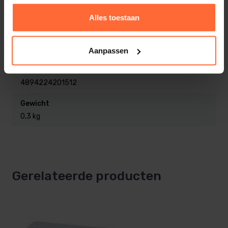
Product
Alles toestaan
SKU
SA-140010068
Aanpassen
EAN
4894224201512
Gewicht
0,3 kg
Gerelateerde producten