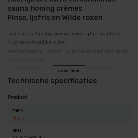
sauna honing crèmes
Finse, Ijsfris en Wilde rozen
Deze sauna honing crèmes verzorgt en voedt de
huid op natuurlijke wijze.
Voor het sauna-, stoom- of infraroodbad licht op de
huid inmasseren.
In de warmte van de sauna of stoombad laten
Lees meer
intrekken.
Technische specificaties
Na de sauna en het relaxen, kunt u deze
Product
saunacrème afdouchen en uw huid voelt zijdezacht
Merk
aan.
Vitalis
Ook ideaal als haarverzorging, voor toevoeging aan
badwater en voor massage op vochtige huid.
SKU