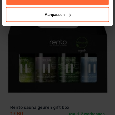
Aanpassen
Rento sauna geuren gift box
17,80
ca. 1–2 werkdagen