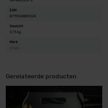
SA-840003-3
Tip! Vooraf dode huidcellen verwijderen d.m.v.
EAN
schubhandschoen en zeep bevordert de werking van
8719558881024
de Honingcrème.
Gewicht
0,75 kg
Merk
Vitalis
Gerelateerde producten