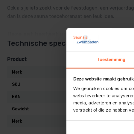
Ook als je iets zoekt voor de feestdagen, een verjaarda
dan is deze sauna toebehorenset een leuk idee.
Deze set bestaat uit:
Lees meer
Technische specificaties
Zoutsteen brokken 1 kg
Rento saunageur Artic Berries
Product
Toestemming
Rento saunageur Citrus
Merk
Rento
Rento saunageur Teer
Deze website maakt gebruik
SKU
SA-JUUKA
We gebruiken cookies om cont
websiteverkeer te analyseren
EAN
8719558884
media, adverteren en analys
Gewicht
2,3 kg
verstrekt of die ze hebben v
Merk
Rento