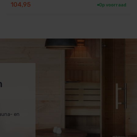
104,95
Op voorraad
m
sauna- en