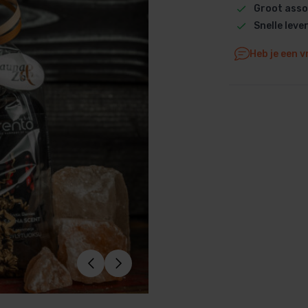
Groot asso
Dolphin M5 Bio onderdelen
Snelle leve
Dolphin M500 onderdelen
Heb je een v
Dolphin M600 onderdelen
Dolphin M700 onderdelen
Dolphin Poolstyle E10 onderdel
Dolphin S100 onderdelen
Dolphin S200 onderdelen
Dolphin S300i Bio onderdelen
Dolphin S300i onderdelen
Zenit 10 onderdelen
Zenit 20 onderdelen
Zenit 30 Pro onderdelen
Zenit 60 onderdelen