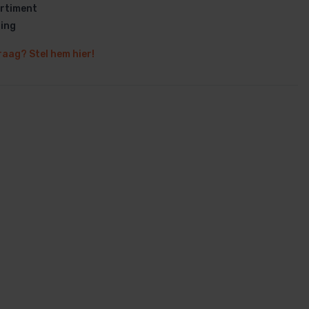
rtiment
ring
raag? Stel hem hier!
en