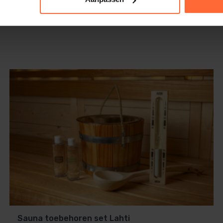
Sauna toebehoren set Lahti