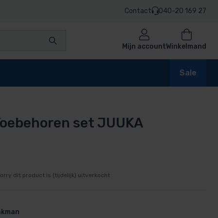
Contact
040-20 169 27
Mijn account
Winkelmand
Sale
Toebehoren set JUUKA
en
n
orry dit product is (tijdelijk) uitverkocht
vakman