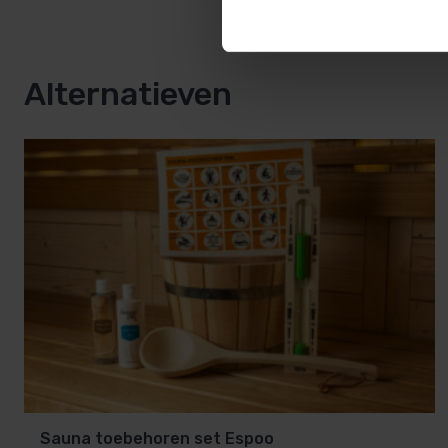
Alternatieven
Sauna toebehoren set Espoo