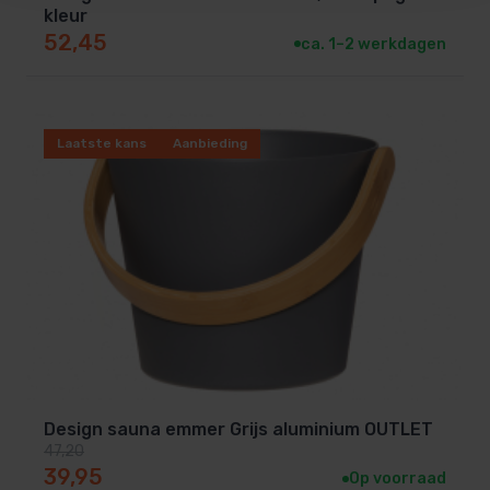
kleur
52,45
ca. 1–2 werkdagen
Laatste kans
Aanbieding
Design sauna emmer Grijs aluminium OUTLET
47,20
Oorspronkelijke prijs was: 47,20.
Huidige prijs is: 39,95.
39,95
Op voorraad