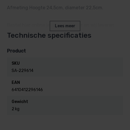
Afmeting Hoogte 24,5cm, diameter 22,5cm.
Bestel hier online je saunanemmer en wij leveren
Lees meer
binnen 1-2 dagen!
Technische specificaties
Product
SKU
SA-229614
EAN
6410412296146
Gewicht
2 kg