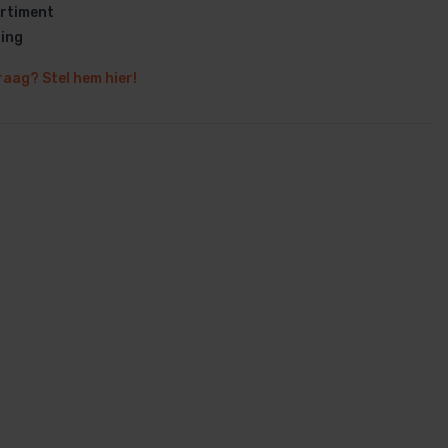
rtiment
ring
raag? Stel hem hier!
en