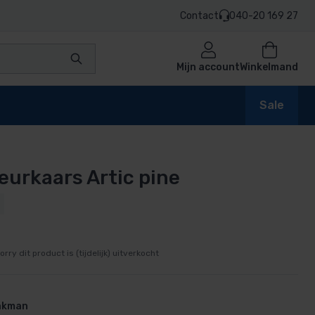
Contact
040-20 169 27
Mijn account
Winkelmand
Sale
eurkaars Artic pine
en
n
orry dit product is (tijdelijk) uitverkocht
vakman