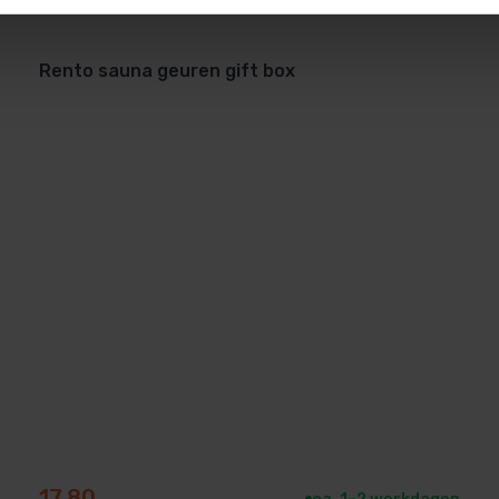
Rento sauna geuren gift box
17,80