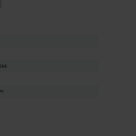
566
cm