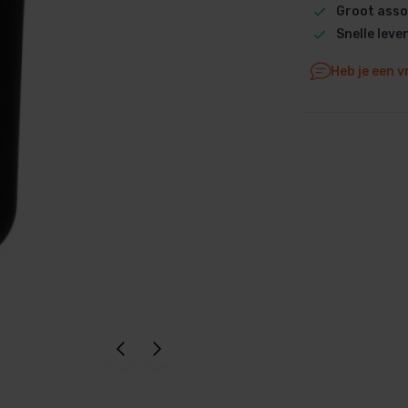
Groot asso
Dolphin M5 Bio onderdelen
Snelle leve
Dolphin M500 onderdelen
Heb je een v
Dolphin M600 onderdelen
Dolphin M700 onderdelen
Dolphin Poolstyle E10 onderdel
Dolphin S100 onderdelen
Dolphin S200 onderdelen
Dolphin S300i Bio onderdelen
Dolphin S300i onderdelen
Zenit 10 onderdelen
Zenit 20 onderdelen
Zenit 30 Pro onderdelen
Zenit 60 onderdelen