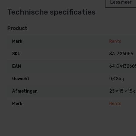
Lees meer
Technische specificaties
Product
Merk
Rento
SKU
SA-326056
EAN
6410413260
Gewicht
0,42 kg
Afmetingen
25 × 15 × 15 
Merk
Rento