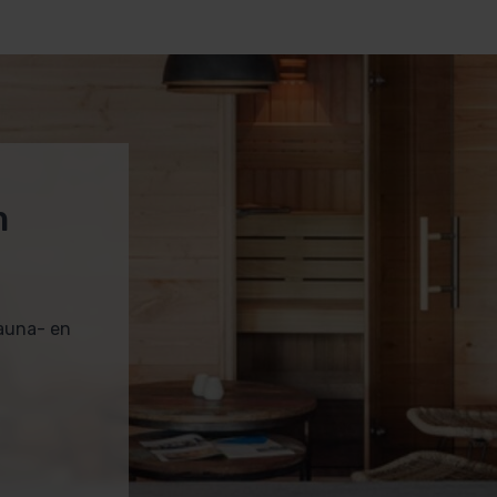
m
sauna- en