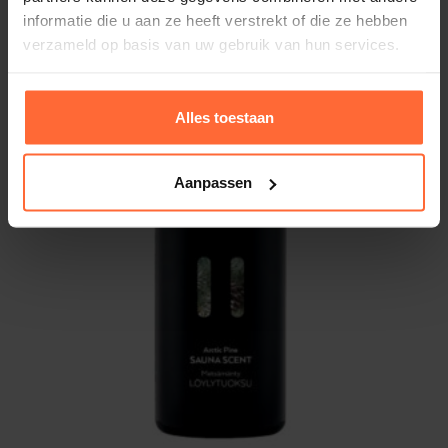
12,55
informatie die u aan ze heeft verstrekt of die ze hebben
Op voorraad
verzameld op basis van uw gebruik van hun services.
Alles toestaan
Aanpassen