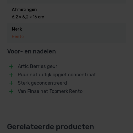
saunageuren, uit voorraad
leverbaar en snel in huis.
Afmetingen
6,2 × 6,2 × 16 cm
Merk
Rento
Voor- en nadelen
Artic Berries geur
Puur natuurlijk opgiet concentraat
Sterk geconcentreerd
Van Finse het Topmerk Rento
Gerelateerde producten