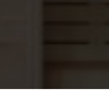
Rento saunageur Artic Berries, 400ml
9,40