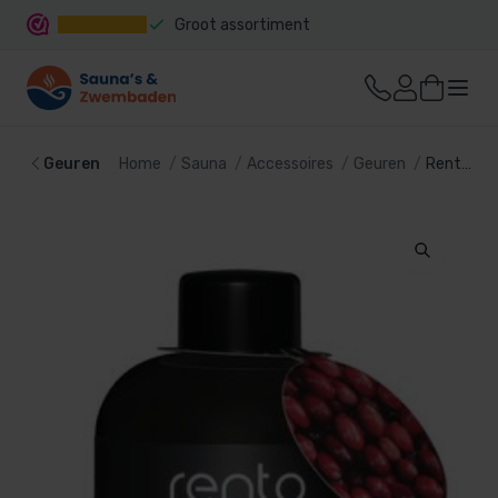
Groot assortiment
Snelle levering
Geuren
Home
Sauna
Accessoires
Geuren
Rento saunageur Artic Berries, 400ml