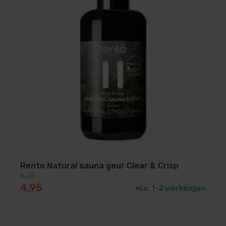
Rento Natural sauna geur Clear & Crisp
6,25
Oorspronkelijke prijs was: 6,25.
Huidige prijs is: 4,95.
4,95
ca. 1–2 werkdagen