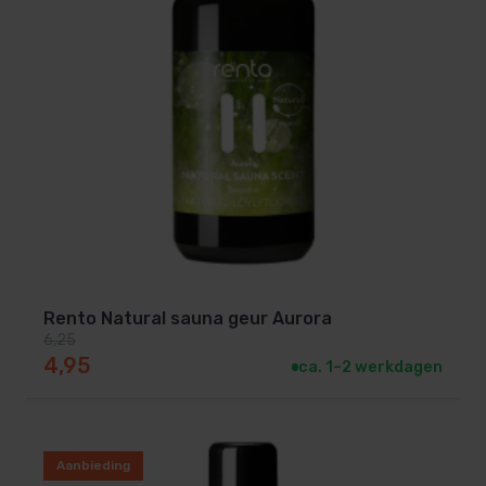
Rento Natural sauna geur Aurora
6,25
Oorspronkelijke prijs was: 6,25.
Huidige prijs is: 4,95.
4,95
ca. 1–2 werkdagen
Aanbieding