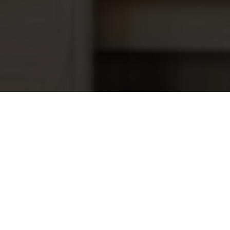
Rento saunageur Teer, 400ml
9,40