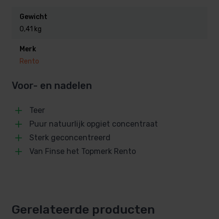
Gewicht
Bestel hier voordelig de Rento
0,41 kg
saunageuren, uit voorraad
leverbaar en snel in huis.
Merk
Rento
Voor- en nadelen
Teer
Puur natuurlijk opgiet concentraat
Sterk geconcentreerd
Van Finse het Topmerk Rento
Gerelateerde producten