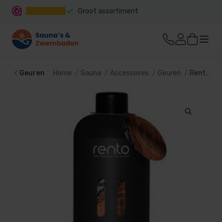
Groot assortiment
Snelle levering
Geuren
Home
Sauna
Accessoires
Geuren
Rento saunageur Teer, 400ml