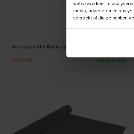
websiteverkeer te analyseren
media, adverteren en analys
verstrekt of die ze hebben v
Astralpool Uni Basic zwembadfolie wit 165cm
577,45
Op voorraad