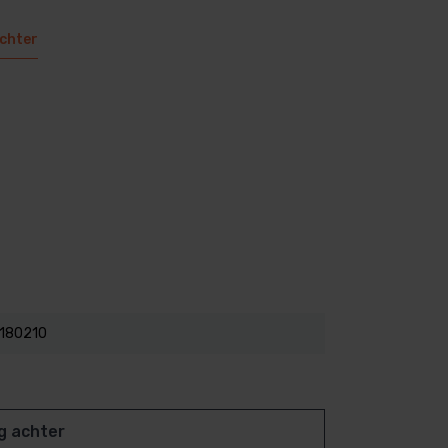
achter
180210
g achter