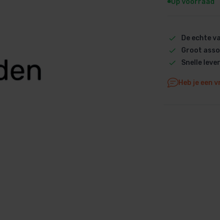
Op voorraad
Dolphin M5 Bio onderdelen
Dolphin M500 onderdelen
De echte 
Dolphin M600 onderdelen
Groot asso
Dolphin M700 onderdelen
Snelle leve
Dolphin Poolstyle E10 onderdel
Dolphin S100 onderdelen
Heb je een v
Dolphin S200 onderdelen
Dolphin S300i Bio onderdelen
Dolphin S300i onderdelen
Zenit 10 onderdelen
Zenit 20 onderdelen
Zenit 30 Pro onderdelen
Zenit 60 onderdelen