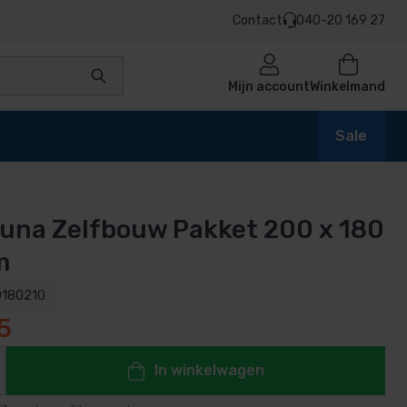
Contact
040-20 169 27
Mijn account
Winkelmand
Sale
una Zelfbouw Pakket 200 x 180
en
m
180210
5
n
In winkelwagen