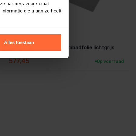
ze partners voor social
nformatie die u aan ze heeft
Alles toestaan
Astralpool Uni Basic zwembadfolie lichtgrijs
165cm
577,45
Op voorraad