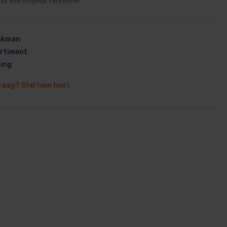
Zo snel mogelijk verzonden
vakman
rtiment
ring
en
raag? Stel hem hier!