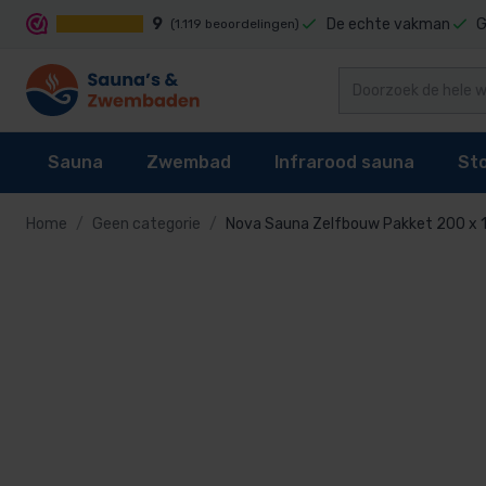
9
De echte vakman
G
(1.119 beoordelingen)
Sauna
Zwembad
Infrarood sauna
St
Home
Geen categorie
Nova Sauna Zelfbouw Pakket 200 x 
Sauna's
Zwembad rei
Sauna's
Zwembad reiniging
Infrarood sauna cabines
Stoomgenerator
Zelfbouwpakke
Zwembad robot
Sauna kachel
Zwembaden
Techniek
Stoomcabine onderdelen
Binnensauna ko
Zwembad bodem
Sauna besturing
Zwembad bekleding
Infrarood sauna lampen kopen?
Stoomgeuren
Buitensauna
Reinigingsslang
Telescoopstan
Accessoires
Waterbehandeling
Onderdelen
Zwembadborste
Onderdelen
Zwembad verwarming
Schepnet voor