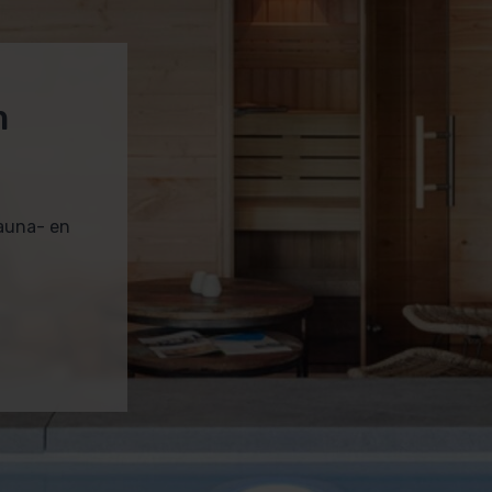
m
sauna- en