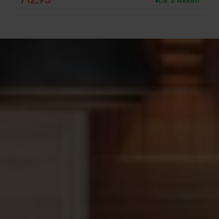
712,95
ca. 2 weken