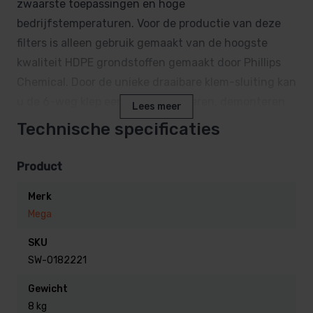
zwaarste toepassingen en hoge
bedrijfstemperaturen. Voor de productie van deze
filters is alleen gebruik gemaakt van de hoogste
kwaliteit HDPE grondstoffen gemaakt door Phillips
Chemical. Door de unieke draaibare klem-sluiting kan
u de 6-weg klep eenvoudig monteren, demonteren
Lees meer
en positioneren.
Technische specificaties
Kenmerken:
Product
Compact en zware kwaliteit
Merk
Gemaakt van HDPE
Mega
Ontworpen voor de meeste privé zwembaden en
SKU
spa baden
SW-0182221
De klep is 360 graden draaibaar ten opzichte van
Gewicht
het huis, waardoor de filter eenvoudiger te
8 kg
monteren is