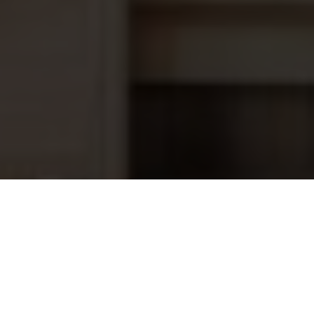
Mega+ MFV top Mount 24,7 m³/h
669,00
zandfilter