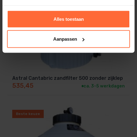
Alles toestaan
Aanpassen
Astral Cantabric zandfilter 500 zonder zijklep
535,45
ca. 3–5 werkdagen
Beste keuze