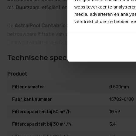
websiteverkeer te analyseren
m³. Duurzaam, efficiënt en eenvoudig te onderhouden.
media, adverteren en analys
verstrekt of die ze hebben v
De
AstralPool Cantabric zandfilter side mount
is spec
betrouwbare filtratie van zwembadwater.
Dit kwaliteitsfilter van AstralPool staat bekend om zijn 
Lees meer
gebruiksvriendelijke onderhoud.
Technische specificaties
De filtertank is vervaardigd uit
hoogwaardig, drukbest
Product
bestand is tegen zwembadchemicaliën en wisselende t
Dankzij de
side mount uitvoering
Wordt de meerwegkra
Filter diameter
Ø 500mm
zijkant geplaatst, wat zorgt voor een compacte install
Fabrikant nummer
15782-0100
of backwashen.
Filtercapaciteit bij 50 m³ /h
10 m³
(Let op: dit model wordt geleverd zonder de 6-wegkl
Filtercapaciteit bij 30 m³ /h
5,4