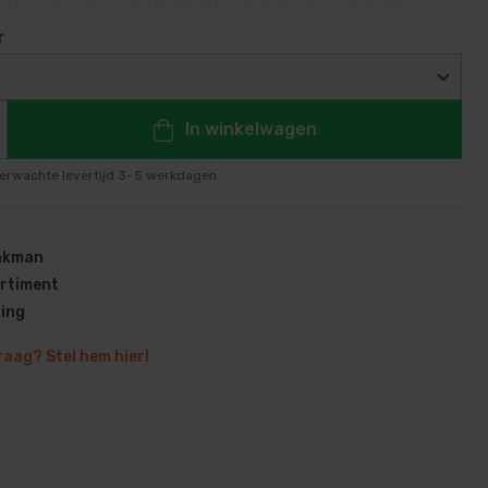
unststof tank, betrouwbare werking en side mount
aken dit zandfilter ideaal voor particuliere zwembaden
r
³.
In winkelwagen
en
erwachte levertijd 3–5 werkdagen
vakman
rtiment
ring
raag? Stel hem hier!