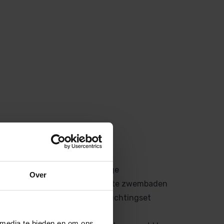
Voor- en nadelen
2 jaar Garantie
Zeer eenvoudige montage
Over
Voor kleine en middelgrote zwembaden
Incl. manometer en ontluchtingset
excl. 6-wegklep
 media te bieden en om ons