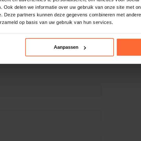
. Ook delen we informatie over uw gebruik van onze site met on
e. Deze partners kunnen deze gegevens combineren met andere i
erzameld op basis van uw gebruik van hun services.
iaal ontwikkeld voor een efficiënte en
lange levensduur, stabiele prestaties en
Aanpassen
endig kunststof
, waardoor hij uitstekend
emperaturen.
an of ook wel 6-wegklep genoemd aan de
atie en eenvoudige toegang bij onderhoud
ep)