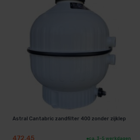
Gewicht
12 kg
✔️ Betrouwbare kwaliteit van AstralPool
Merk
Astral
Toepassing & montage
Het product is geschikt voor:
Particuliere kleine en middelgrote zwembaden
Inbouw- en opbouwzwembaden
Nieuwe installaties en vervanging van bestaande fil
Astral Cantabric zandfilter 400 zonder zijklep
De montage is overzichtelijk en geschikt voor plaatsing i
472,45
ca. 3–5 werkdagen