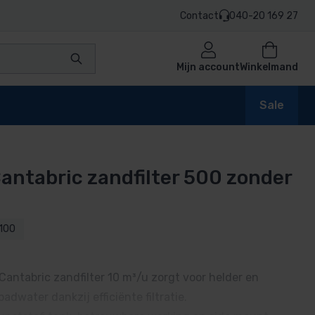
Contact
040-20 169 27
Mijn account
Winkelmand
Sale
Cantabric zandfilter 500 zonder
en
100
n
Cantabric zandfilter 10 m³/u zorgt voor helder en
water dankzij efficiënte filtratie.