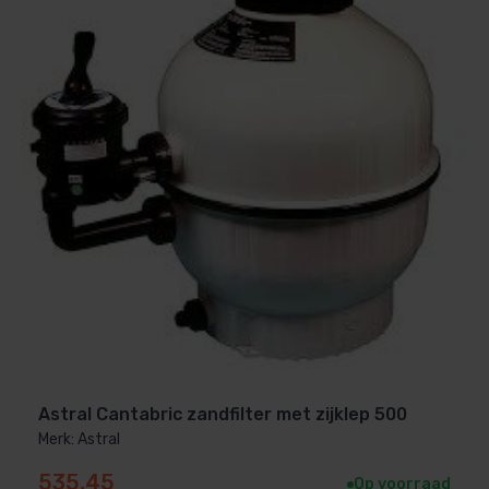
ters
Astral Cantabric zandfilter met zijklep 500
Merk: Astral
n een technische ruimte of filterinstallatie.
535,45
Op voorraad