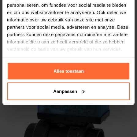
personaliseren, om functies voor social media te bieden
en om ons websiteverkeer te analyseren. Ook delen we
informatie over uw gebruik van onze site met onze
2-Weg kogelkraan 63 mm met servomotor
partners voor social media, adverteren en analyse. Deze
240V
partners kunnen deze gegevens combineren met andere
628,95
Op voorraad
informatie die u aan ze heeft verstrekt of die ze hebben
verzameld op basis van uw gebruik van hun services.
Alles toestaan
Aanpassen