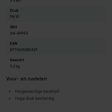
2 x lijm
buizen van 50 mm eenvoudig aan elkaar zodat je
Druk
waterleidingsysteem gesloten of geopend kan
PN 10
worden.
SKU
SW-AA993
type koppeling: kogelkraan
diameter: Ø 50 mm
EAN
max. werkdruk: 10 ato
8717605080321
materiaal: PVC
Gewicht
0,2 kg
Voor- en nadelen
Hoogwaardige kwaliteit
Hoge druk bestendig