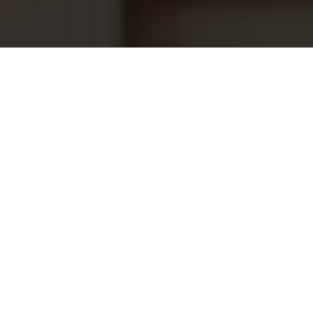
Infraroodlamp Full spectrum
194,25
500Watt