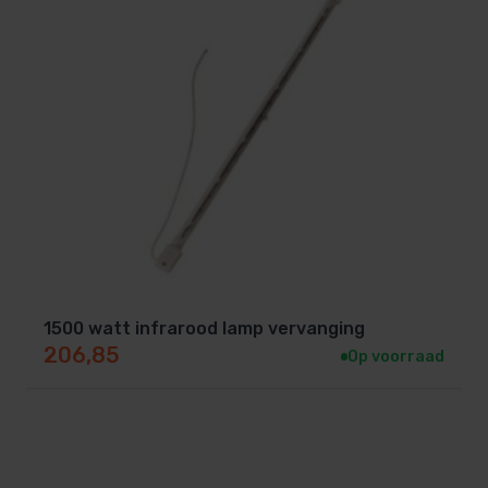
afwerk kaders
leverbaar.
Deze korte golf lampen worden geleverd zonder
aansluitsnoer.
Wij adviseren je om de
siliconenkabel 3 x 2,5 mm2
te gebruiken.
LET OP:
het betreft alleen een armatuur met lamp en
afschermrooster, deze kunnen niet gebuikt worden
om in een badkamer in te bouwen.
1500 watt infrarood lamp vervanging
206,85
Op voorraad
LET OP: Dit product kan niet
worden verzonden.
Kan uiteraard wel afgehaald
worden.