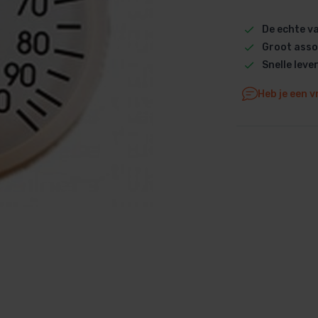
Dolphin M5 Bio onderdelen
De echte 
Dolphin M500 onderdelen
Groot asso
Dolphin M600 onderdelen
Snelle leve
Dolphin M700 onderdelen
Heb je een v
Dolphin Poolstyle E10 onderdel
Dolphin S100 onderdelen
Dolphin S200 onderdelen
Dolphin S300i Bio onderdelen
Dolphin S300i onderdelen
Zenit 10 onderdelen
Zenit 20 onderdelen
Zenit 30 Pro onderdelen
Zenit 60 onderdelen