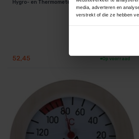
Hygro- en Thermometer in houten kader
media, adverteren en analys
verstrekt of die ze hebben v
52,45
Op voorraad