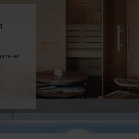
m
sauna- en