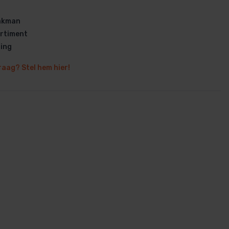
vakman
rtiment
ring
raag? Stel hem hier!
en