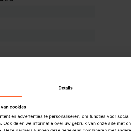
00 Skimmer
aden
oogwaterskimmer Hayward X-Pro
00 niveau
DF (16 MB)
en
Details
 van cookies
tingen
ent en advertenties te personaliseren, om functies voor social
. Ook delen we informatie over uw gebruik van onze site met on
tie
e. Deze partners kunnen deze gegevens combineren met andere i