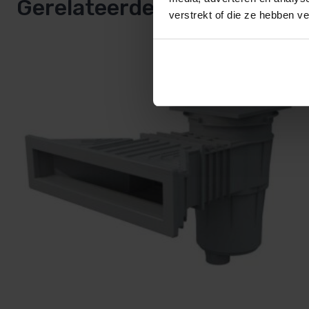
Gerelateerde producten
verstrekt of die ze hebben v
Ruimte voor de plaatsing an een vlotter voor de niv