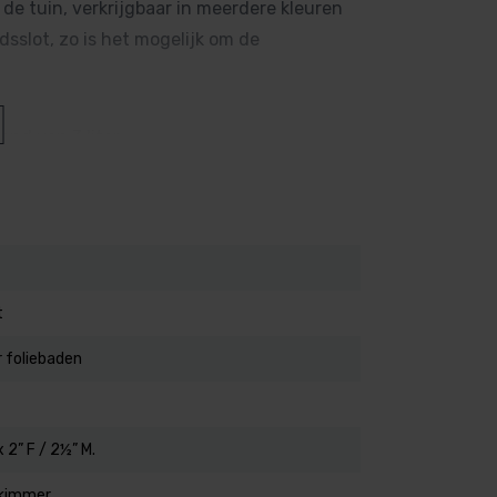
de tuin, verkrijgbaar in meerdere kleuren
sslot, zo is het mogelijk om de
d van 3 liter .
or het monteren van een niveausensor
t
 foliebaden
kleuren.
x 2” F / 2½” M.
skimmer