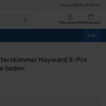
Contact
040-20 169 27
Mijn account
Winkelmand
Sale
terskimmer Hayward X-Pro
en
ie baden
n