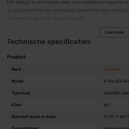
Het design is ontworpen voor een naadloze integratie in 
en uitgerust met een opvulbaar deksel met een veiligheid
skimmerdeksel strak weg te werken.
Lees meer
De skimmer heeft een hoge capaciteit en een skimmerman
Technische specificaties
Tevens heeft de skimmer een aparte ruimte voorzien vo
Product
Merk
Hayward
Kenmerken:
Model
X-Pro 600 Wi
Type bad
Geschikt voor
+ UV-bestendig ABS.
+ Aansluitingen: 1 x 1½” F en 1 x 2” F / 2½” M.
Kleur
Wit
+ Afwerking naar wens personaliseerbaar in diverse 
Aansluit maat in duim
1 x 1½” F en 1 
Type skimmer
Hoog water 