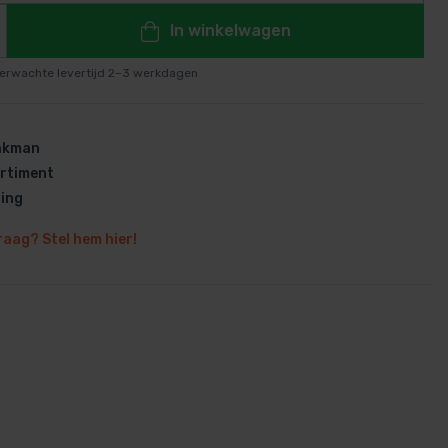
In winkelwagen
erwachte levertijd 2–3 werkdagen
en
vakman
rtiment
ring
raag? Stel hem hier!