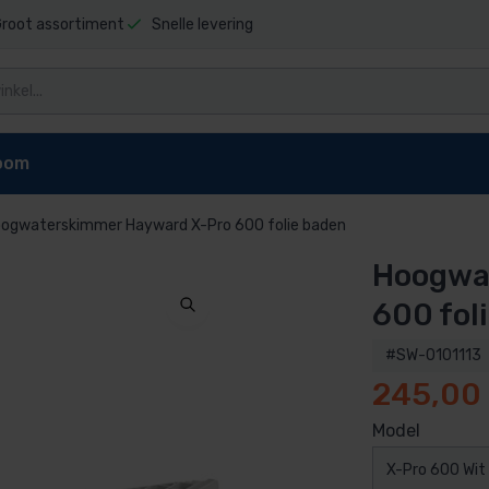
root assortiment
Snelle levering
oom
ogwaterskimmer Hayward X-Pro 600 folie baden
Hoogwa
niging
Zwembad stofzuigers
Zwembadrobot onderdel
t sauna
Elektrische stofzuiger
Dolphin E10 onderdelen
600 fol
pen
reiniger
Dolphin E20 onderdelen
#SW-0101113
Dolphin Explorer onderdelen
245,00
g zwembad
Dolphin Explorer Plus onderdele
ls
Dolphin F40 onderdelen
Model
 zwembad
Dolphin M200 onderdelen
X-Pro 600 Wit
Dolphin M400 onderdelen