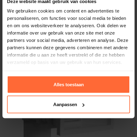
Deze website maakt gebruik van cookies
vergrendeling zodat hij niet ongewild geopend kan
We gebruiken cookies om content en advertenties te
worden.
personaliseren, om functies voor social media te bieden
Astral Hoogwater Skimmer Antraciet
en om ons websiteverkeer te analyseren. Ook delen we
Kleur: Antraciet
informatie over uw gebruik van onze site met onze
2:
Brede dieptes
Merk: Astral
partners voor social media, adverteren en analyse. Deze
254,95
De skimmermond is extra breed, en daardoor kan de
Op voorraad
partners kunnen deze gegevens combineren met andere
skimmerdeksel vaak achter de randsteen geplaatst
informatie die u aan ze heeft verstrekt of die ze hebben
worden.
verzameld op basis van uw gebruik van hun services.
3:
Breder skimmermond
Alles toestaan
De BWT skimmers hebben standaard een bredere
opening.
Aanpassen
4:
Sierflenskap
De BWT skimmers zijn voorzien van een sierflens om
de flens en schroeven van de skimmer te verbergen.