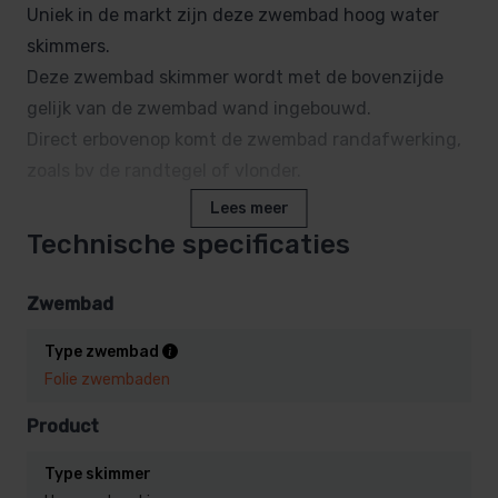
Uniek in de markt zijn deze zwembad hoog water
skimmers.
Deze zwembad skimmer wordt met de bovenzijde
gelijk van de zwembad wand ingebouwd.
Direct erbovenop komt de zwembad randafwerking,
zoals bv de randtegel of vlonder.
Lees meer
De bovenzijde van de skimmermond is met 2 RVS
Technische specificaties
staven versterkt,
Bij gebruik van een zwembad randsteen met een
Zwembad
“neus”, komt het waterniveau ca 3 cm onder de
Type zwembad
randsteen te staan, dit geeft een zeer mooi uiterlijk
Folie zwembaden
aan uw bad.
Product
De hoogwater skimmer heeft een mooie brede
Type skimmer
“skimmer mond” voor het perfect afromen van het