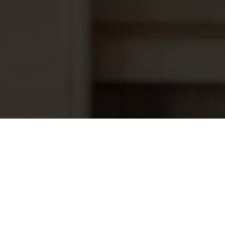
Hoogwater Skimmer licht Grijs
355,95