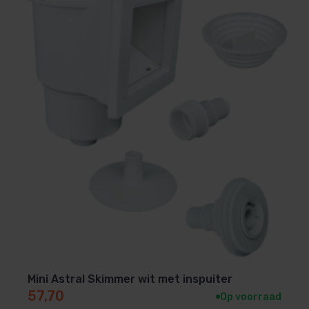
De skimmer is aangesloten aan de filtratie dankzijn
een schroefdraad opzetstuk (2”x63 of 2”x50) dat
voordeliger is dan een schroefdraad verbindingsstuk
van dezelfde maat. De schroefdraad van 1” 1/2
wordt gebruikt om de anti-vorst (gizmo) aan te
sluiten.
11:
Overloop in 50 mm
Mogelijkheid om aan de riolering aan te sluiten
dankzij de standaard PVC leiding dia. 50 mm,
gebruikt voor de filtratie.
Grote afvoercapaciteit tijdens zware regenval.
De overloopklep is breekbaar waardoor een instelling
om de 5 mm aangepast kan worden.
Mini Astral Skimmer wit met inspuiter
57,70
Op voorraad