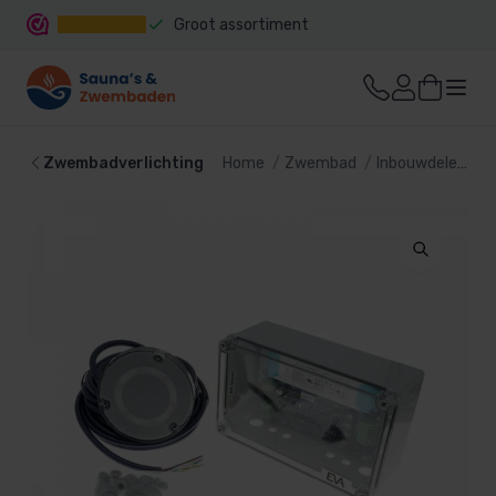
Groot assortiment
Snelle levering
Zwembadverlichting
Home
Zwembad
Inbouwdelen
Z