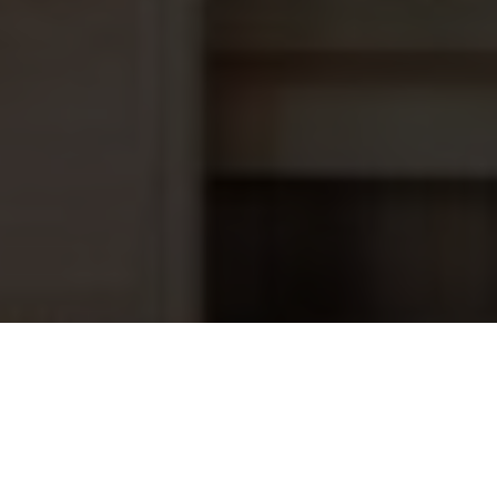
EVA RX Smart RGBW Warm White
1.366,00
3000K