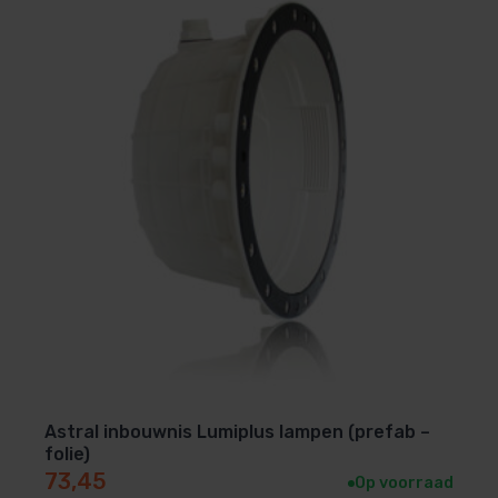
IP65
Beveiligingen
Kortsluiting, overload, overvoltage, SELV equiv., Class 2
output, dubbel geïsoleerd
Garantie
4 jaar
Astral inbouwnis Lumiplus lampen (prefab –
folie)
73,45
Op voorraad