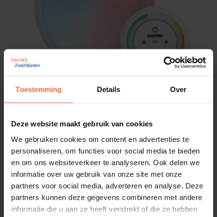
Voor een dergelijke situatie bieden wij echter ook
een meerkleurige oplossing! De
R6 RGB
biedt
meerkleurige verlichting via een gewone tweedraads
powerline (geen DMX). Basis kleursynchronisatie
voor maximaal 6 lampen. Kies één van de standaard
voorgeprogrammeerde kleuren of kleurwisselscènes
Toestemming
Details
Over
en geniet.
2 x LumiPlus Flexi Plug & Play RGB Set +
Afstandsbediening
Deze website maakt gebruik van cookies
IP-waarde
Kleur verlichting: RGB
IP68
We gebruiken cookies om content en advertenties te
679,95
Op voorraad
personaliseren, om functies voor social media te bieden
Opgenomen vermogen
en om ons websiteverkeer te analyseren. Ook delen we
20W constant output (10% tolerance) – IPC
informatie over uw gebruik van onze site met onze
partners voor social media, adverteren en analyse. Deze
Type LEDs
partners kunnen deze gegevens combineren met andere
6x RGB high-power multi chip LEDs, enkel voorzien van
informatie die u aan ze heeft verstrekt of die ze hebben
gekleurde leds