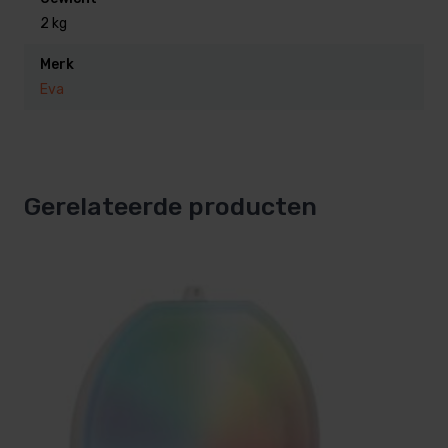
2 kg
Eenhele zwembadbeleving onder één bediening
Merk
Synchroniseer de RX Smart onderwaterlampen via
Eva
DMX naadloos met EVA’s meerkleurige downlights en
spotlights in uw tuin en op uw terras.
Koppel ook de EVAstream en andere apparatuur (bijv.
terrasheaters) aan het systeem.
Gerelateerde producten
Met de EVO controller stuurt u alles centraal aan,
eventueel i.c.m. met tablet of smartphone.
Voor halogene vervanging: EVA R6 RGB
Heb je nog halogeen onderwaterlampen? Dan zijn de
opties voor een upgrade beperkt.
De oude halogeen par 56 spots werken, met een 2-
draads aasluiting, deze zijn niet compatibel met
reguliere meerkleurige DMX-lampen.