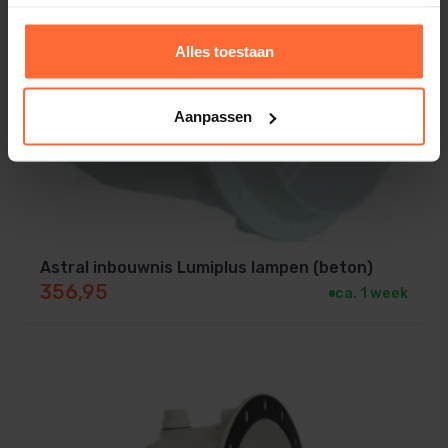
Alles toestaan
Aanpassen
Astral inbouwnis Lumiplus lampen (beton)
356,95
ca. 1 week