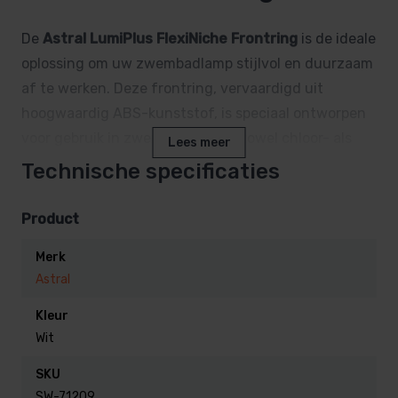
De
Astral LumiPlus FlexiNiche Frontring
is de ideale
oplossing om uw zwembadlamp stijlvol en duurzaam
af te werken. Deze frontring, vervaardigd uit
hoogwaardig ABS-kunststof, is speciaal ontworpen
voor gebruik in zwembaden met zowel chloor- als
Lees meer
zoutwater. Dankzij het stevige en duurzame
Technische specificaties
materiaal blijft de frontring bestand tegen
langdurige blootstelling aan
Product
zwembadomstandigheden.
Merk
Astral
Voordelen van de Astral LumiPlus
FlexiNiche Front:
Kleur
Wit
Eenvoudige installatie
: Plaats de frontring
SKU
eenvoudig in de bestaande nis, en draai deze
SW-71209