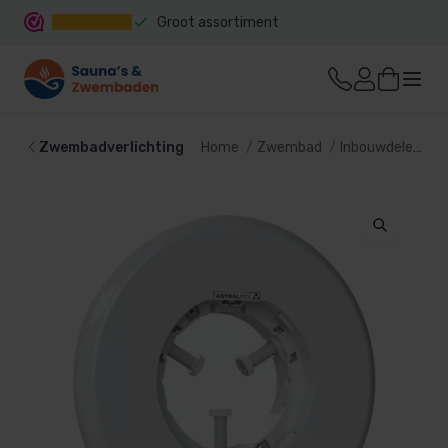
Groot assortiment
Snelle levering
Zwembadverlichting
Home
Zwembad
Inbouwdelen
Z