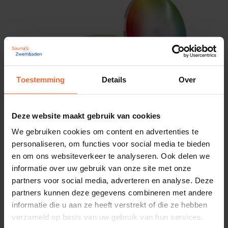
u niet alleen stijl toe, maar zorgt u ook voor een
veilige en stevige montage van uw zwembadlamp.
Of u nu een nieuw zwembad aanlegt of uw huidige
verlichting wilt verbeteren, deze frontring is de
perfecte keuze.
Toestemming
Details
Over
Technische Specificaties:
Adagio Pro PLP 170mm RGB led lamp
Kleur verlichting: RGB
Deze website maakt gebruik van cookies
Materiaal
: ABS-kunststof
672,00
Op voorraad
We gebruiken cookies om content en advertenties te
Universeel
: passend in alle grotere zwembad
personaliseren, om functies voor social media te bieden
nissen
en om ons websiteverkeer te analyseren. Ook delen we
Inclusief
: bevestigingsmateriaal, excl. lamp
informatie over uw gebruik van onze site met onze
Kleur
: Wit
partners voor social media, adverteren en analyse. Deze
partners kunnen deze gegevens combineren met andere
informatie die u aan ze heeft verstrekt of die ze hebben
verzameld op basis van uw gebruik van hun services.