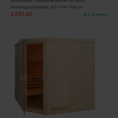
Sauna model: Geïsoleerde elementen sauna
Afmeting buitenmaat: 201 x 174 x 198 cm
Laat je sauna monteren door
3.831,45
ca. 6 weken
professionals
Wil je liever dat wij de montage voor je uitvoeren?
Geen probleem! Vraag gerust een offerte aan, en wij
regelen alles voor je.