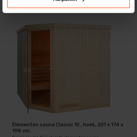
201 x 165 x 198 cm
2 hoofdsteunen
1 saunalamp met fitting
SKU
SA-10041
Traditionele houten saunadeur met lang smal
venster, links of recht draaiend. Optioneel met
EAN
een geheel glazen deur leverbaar zonder
8719558880492
meerprijs!
Gewicht
Alle schroeven en bevestiging materialen.
550 kg
Handleiding
Tekening
Eenvoudig te monteren
Deze sauna wordt geleverd inclusief een duidelijke
gebruiksaanwijzing en alle montagematerialen. En
natuurlijk bieden wij maar liefst
5 jaar garantie op
Elementen sauna Classic 10 , hoek, 201 x 174 x
198 cm.
alle houten materialen
.