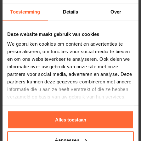
monteren en wordt geleverd met een stevig rolslot
Toestemming
Details
Over
Rugleuning
en handgreep.
Compleet met Saunaoven en
Tussenbank afdichting
Deze website maakt gebruik van cookies
Besturing
We gebruiken cookies om content en advertenties te
personaliseren, om functies voor social media te bieden
Hoofdsteunen
Bij deze sauna ontvang je:
en om ons websiteverkeer te analyseren. Ook delen we
2 stuks
informatie over uw gebruik van onze site met onze
Sauna oven
partners voor social media, adverteren en analyse. Deze
Een
6,0 kW
Harvia KIP
saunaoven.
partners kunnen deze gegevens combineren met andere
6 kW Nordex Next, incl. stenen
Externe saunabesturing
Senlog CF9
.
informatie die u aan ze heeft verstrekt of die ze hebben
Alle benodigde siliconenkabels voor het
Kabels
verzameld op basis van uw gebruik van hun services.
Compleet met siliconen kabel set
aansluiten van de oven, besturing en
verlichting.
Elementen sauna Classic 1, 201 x 139 x 198 cm.
Model
Alles toestaan
Sauna model: Geïsoleerde elementen sauna
2 saunabanken van abachi hout, 530 mm breed
Classic 9, hoek, 201 x 165 x 198 cm.
Afmeting buitenmaat: 201 x 139 x 198 cm
1 vloerrooster
3.568,95
Afmeting buitenmaat
ca. 6 weken
een ovenbeschermrek
Aanpassen