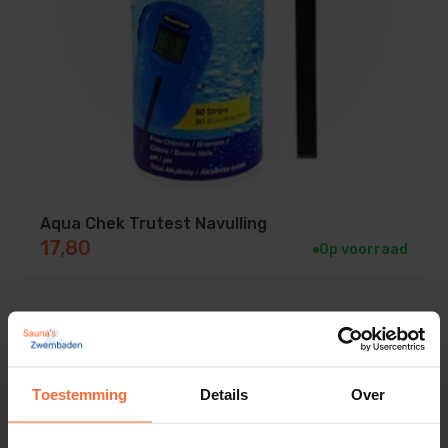
online
Is jouw huidige cuvet beschadigd of toe aan
vervanging? Bestel dan vandaag nog een nieuwe
testset cuvet voor je Lovibond tester. Snelle levering
en altijd scherpe prijzen.
Direct uit voorraad leverbaar.
Aqua Chek Trutest Navulling
17,80
Op voorraad
Toestemming
Details
Over