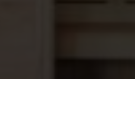
Lovibond Cuvetten, set van 12 stuks
157,45