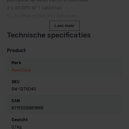
o
2 x 20 DPD N
1 tabletten.
1 x 20 Phenol Red (Ph) tabletten.
Lees meer
Technische specificaties
Product
Merk
Aqua Easy
SKU
SW-1275040
EAN
8719558881888
Gewicht
0,1 kg