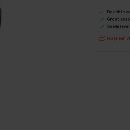
Dolphin M5 Bio onderdelen
De echte 
Dolphin M500 onderdelen
Groot asso
Dolphin M600 onderdelen
Snelle leve
Dolphin M700 onderdelen
Heb je een v
Dolphin Poolstyle E10 onderdel
Dolphin S100 onderdelen
Dolphin S200 onderdelen
Dolphin S300i Bio onderdelen
Dolphin S300i onderdelen
Zenit 10 onderdelen
Zenit 20 onderdelen
Zenit 30 Pro onderdelen
Zenit 60 onderdelen