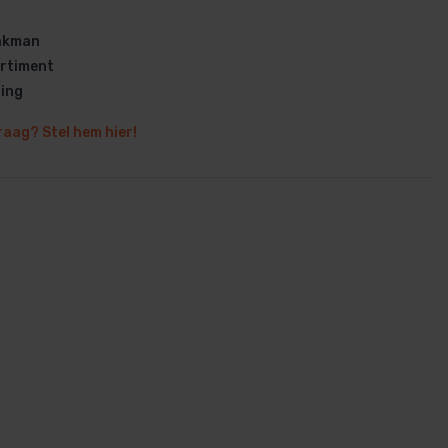
vakman
rtiment
ring
raag? Stel hem hier!
en