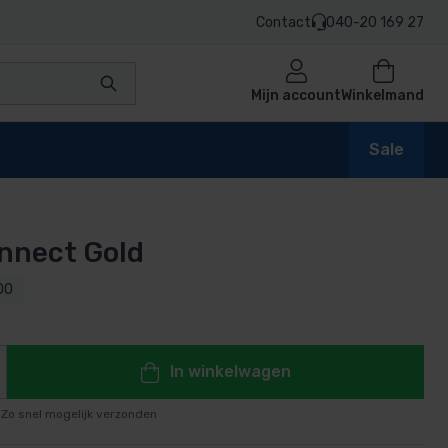
Contact
040-20 169 27
Mijn account
Winkelmand
Sale
nnect Gold
en
00
n
In winkelwagen
Zo snel mogelijk verzonden