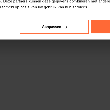
e. Deze partners kunnen deze gegevens combineren met andere i
erzameld op basis van uw gebruik van hun services.
Aanpassen
Blue Connect kalibratieset (ORP 468 mV, pH4 &
pH7)