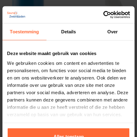
Optimaliseren van desinfectie
Batterij voor Astral Blue Connect
Toestemming
Details
Over
Door correct gekalibreerde sensoren weet je
17,80
ca. 2 weken
automatische doseersysteem precies hoeveel chloor
of andere middelen nodig zijn. Dit voorkomt over- of
Deze website maakt gebruik van cookies
onderdosering.
We gebruiken cookies om content en advertenties te
personaliseren, om functies voor social media te bieden
Voorkomen van meetfouten
en om ons websiteverkeer te analyseren. Ook delen we
informatie over uw gebruik van onze site met onze
partners voor social media, adverteren en analyse. Deze
Regelmatig kalibreren helpt om afwijkingen te
partners kunnen deze gegevens combineren met andere
voorkomen die ontstaan door vuil, kalk of slijtage op
informatie die u aan ze heeft verstrekt of die ze hebben
de sensoren.
verzameld op basis van uw gebruik van hun services.
Alles toestaan