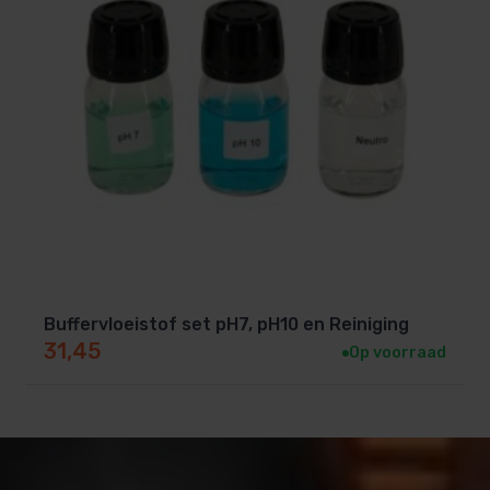
Ook hebben we sets,
Set van pH 7, pH 10,
Redox en neutraal
of de
Set van pH7, pH 10
en Neutraal
Let op
Verwar kalibratievloeistof niet met middelen die de
waterbalans aanpassen, zoals alkaliteitverhogers
(bijvoorbeeld natriumbicarbonaat). Deze worden
soms ook “buffer” genoemd, maar hebben een totaal
Buffervloeistof set pH7, pH10 en Reiniging
andere functie.
31,45
Op voorraad
Kalibratievloeistof is uitsluitend bedoeld voor het
afstellen van meetapparatuur, niet voor behandeling
van het zwembadwater zelf.