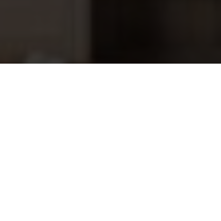
Buffer vloeistof pH 7
8,35