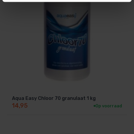
Aqua Easy Chloor 70 granulaat 1 kg
14,95
Op voorraad