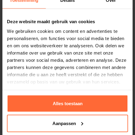
Toestemming
Details
Over
EAN
8719558880546
Deze website maakt gebruik van cookies
We gebruiken cookies om content en advertenties te
Gewicht
personaliseren, om functies voor social media te bieden
5,1 kg
en om ons websiteverkeer te analyseren. Ook delen we
Merk
informatie over uw gebruik van onze site met onze
Aqua Easy
partners voor social media, adverteren en analyse. Deze
partners kunnen deze gegevens combineren met andere
informatie die u aan ze heeft verstrekt of die ze hebben
verzameld op basis van uw gebruik van hun services.
Gerelateerde producten
Alles toestaan
Aanpassen