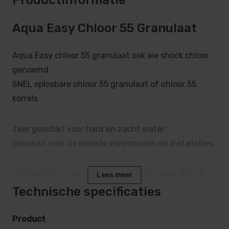
Aqua Easy Chloor 55 Granulaat
Aqua Easy chloor 55 granulaat ook we shock chloor
genoemd
SNEL oplosbare chloor 55 granulaat of chloor 55
korrels
Zeer geschikt voor hard en zacht water
Geschikt voor de meeste zwembaden en installaties.
Gebruik van Chloor 55 granulaat
Lees meer
Technische specificaties
Chloorgranulaat is chloor met stabilisatie, dat wil
zeggen, dat dit chloor sneller oplosbaar is als
Product