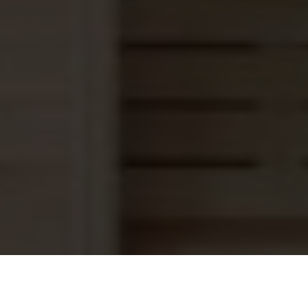
Aqua Easy Chloor 55 granulaat 5 kg
83,95