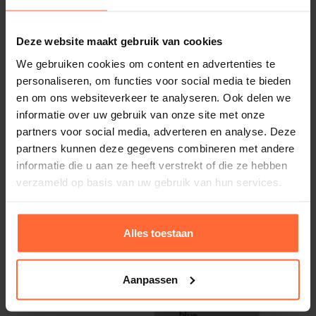
Wordt geleverd met duidelijke Nederlandstalige
Deze website maakt gebruik van cookies
handleiding.
We gebruiken cookies om content en advertenties te
personaliseren, om functies voor social media te bieden
en om ons websiteverkeer te analyseren. Ook delen we
Aqua Chek testset vandaag voor 16.00 uur bestel,
informatie over uw gebruik van onze site met onze
morgen in huis!
partners voor social media, adverteren en analyse. Deze
partners kunnen deze gegevens combineren met andere
informatie die u aan ze heeft verstrekt of die ze hebben
verzameld op basis van uw gebruik van hun services.
Aqua Chek Trutest Navulling
17,80
Op voorraad
Alles toestaan
Aanpassen