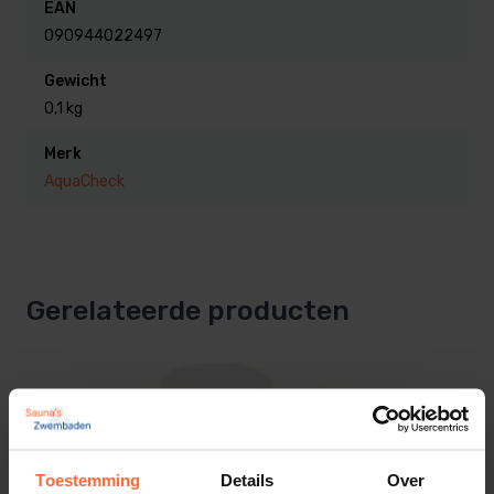
EAN
25 teststrips
090944022497
bijlage en gebruiksaanwijzing in 15 talen: Engels,
Gewicht
Frans, Spaans, Italiaans, Tsjechisch, Deens,
0,1 kg
Nederlands
, Duits, Grieks, Hongaars, Pools,
Portugees, Russisch, Zweeds en Turks
Merk
AquaCheck
Inhoud 50 teststrips in een flesje.
4 in 1 test strips.
Gerelateerde producten
De ideale manier om uw water op chloor, pH, alkaliteit
en cyanuurzuur te testen.
Werkt met teststrips, hierdoor is de meting snel en
zeer eenvoudig uit te voeren.
Toestemming
Details
Over
Elk testset bevat 50 teststrips.