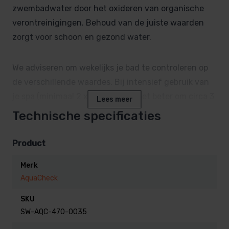
zwembadwater door het oxideren van organische
verontreinigingen. Behoud van de juiste waarden
zorgt voor schoon en gezond water.
We adviseren om wekelijks je bad te controleren op
de verschillende waardes. Bij intensief gebruik van
je spa (minimaal 2 x per week) is het beter om circa 3
Lees meer
a 4 keer per week een test uit te voeren. Indien de
Technische specificaties
waterwaardes van je spa afwijken is het nodig om
direct actie te ondernemen door het toevoegen van
Product
ondersteunende middelen zoals chloortabletten en
Merk
pH correctiemiddelen.
AquaCheck
Inhoud AquaChek Peroxide 3 in 1
SKU
teststrips
SW-AQC-470-0035