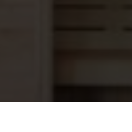
AquaCheck Testset Peroxide
14,65