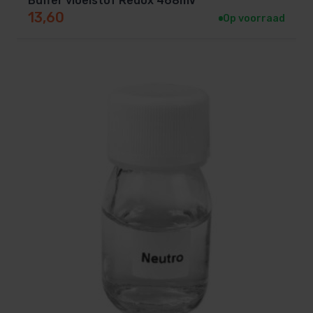
Buffer vloeistof Redox 468mV
13,60
Op voorraad