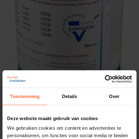
Toestemming
Details
Over
Elbe vloeibare folie Black Stone
52,45
ca. 1 week
Deze website maakt gebruik van cookies
We gebruiken cookies om content en advertenties te
personaliseren, om functies voor social media te bieden