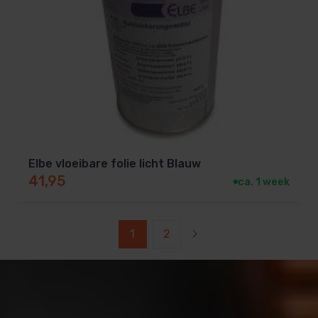
Elbe vloeibare folie licht Blauw
41,95
ca. 1 week
1
2