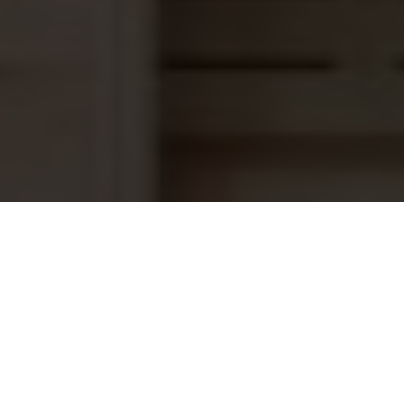
Elbe vloeibare folie Blue Sky
52,45