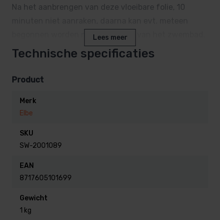
Na het aanbrengen van deze vloeibare folie, 10
minuten niet aanraken, daarna kan evt. meteen
begonnen worden met het vullen van het zwembad.
Lees meer
Technische specificaties
De vloeibare zwembadfolie breng je het eenvoudigst
aan met een kleine bidon met een spuitmondje
Product
Merk
Vloeibare folie is leverbaar in alle Elbe foliekleuren.
Elbe
SKU
SW-2001089
EAN
8717605101699
Gewicht
1 kg