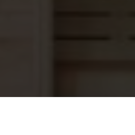
Elbe vloeibare folie Grey Rock
52,45