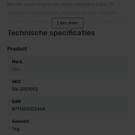
Na het aanbrengen van deze vloeibare folie, 10
minuten niet aanraken, daarna kan evt. meteen
begonnen worden met het vullen van het zwembad.
Lees meer
Technische specificaties
De vloeibare zwembadfolie breng je het eenvoudigst
aan met een kleine bidon met een spuitmondje
Product
Merk
Vloeibare folie is leverbaar in alle Elbe foliekleuren.
Elbe
SKU
SW-2001092
EAN
8717605103464
Gewicht
1 kg