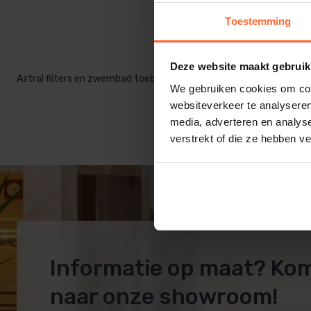
Toestemming
Deze website maakt gebruik
Astral filters en zwembad toebehoren
We gebruiken cookies om cont
websiteverkeer te analyseren
media, adverteren en analys
verstrekt of die ze hebben v
Informatie op maat? Ko
naar onze showroom!