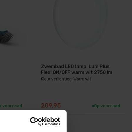
Zwembad LED lamp, LumiPlus
Flexi ON/OFF warm wit 2750 lm
Kleur verlichting: Warm wit
209,95
p voorraad
Op voorraad
16