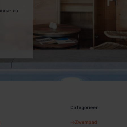
sauna- en
Categorieën
g
Zwembad