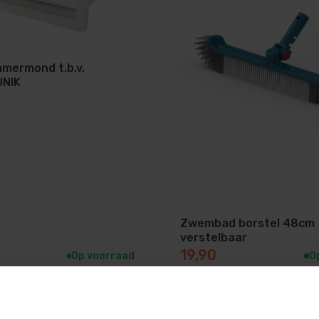
mmermond t.b.v.
UNIK
Zwembad borstel 48cm
verstelbaar
19,90
Op voorraad
O
1
…
15