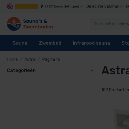
9
De echte vakman
G
(1.121 beoordelingen)
Sauna
Zwembad
Infrarood sauna
St
Home
Astral
Pagina 16
Astr
Categorieën
Sauna's
Zwembad reiniging
Infrarood sauna cabines
Stoomgenerator
Sauna kachel
Zwembaden
Techniek
Stoomcabine onderdelen
183 Producten
Sauna besturing
Zwembad bekleding
Infrarood sauna lampen kopen?
Stoomgeuren
Accessoires
Waterbehandeling
Onderdelen
Onderdelen
Zwembad verwarming