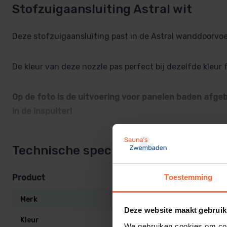
Stofzuigaansluiting Astral wit
Deze stofzuigaansluiting past in de Astral wanddoorvoer
De kleur van deze nozzle pas perfect bij dezelfde kleur f
Op de foto is de uitvoering voor panelen baden afge
in de inspuiter!
Lees meer
Technische specificaties
Product
Toestemming
Merk
Astral
Deze website maakt gebruik
Kleur
Wit
We gebruiken cookies om cont