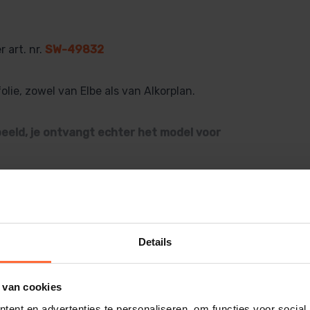
 art. nr.
SW-49832
olie, zowel van Elbe als van Alkorplan.
beeld, je ontvangt echter het model voor
Details
 van cookies
ent en advertenties te personaliseren, om functies voor social