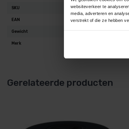
websiteverkeer te analyseren
SKU
SW-72672
media, adverteren en analys
EAN
8432611855
verstrekt of die ze hebben v
Gewicht
0,50 kg
Merk
Astral
Gerelateerde producten