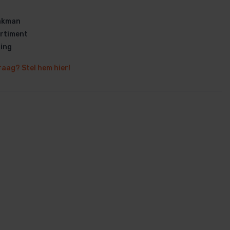
vakman
rtiment
ring
raag? Stel hem hier!
en