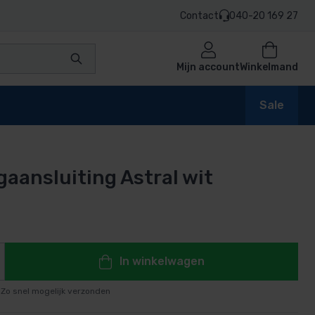
Contact
040-20 169 27
Mijn account
Winkelmand
Sale
gaansluiting Astral wit
en
n
In winkelwagen
Zo snel mogelijk verzonden