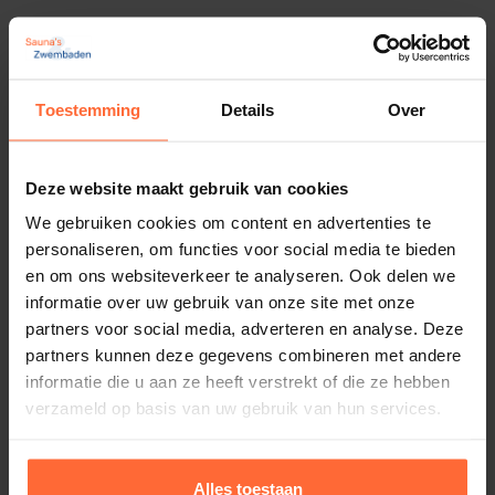
Productinformatie
Weltico Elegance anti
Toestemming
Details
Over
werveldeksel tbv bodemput, licht
grijs
Deze website maakt gebruik van cookies
We gebruiken cookies om content en advertenties te
Dit licht grijze deksel is passend op de
SW-0123067
personaliseren, om functies voor social media te bieden
en om ons websiteverkeer te analyseren. Ook delen we
Geschikt voor zowel betonnen als folie zwembaden.
informatie over uw gebruik van onze site met onze
partners voor social media, adverteren en analyse. Deze
partners kunnen deze gegevens combineren met andere
De bodemput in combinatie met dit deksel is te
informatie die u aan ze heeft verstrekt of die ze hebben
gebruiken als afzuiging, danwel voor return, denk
verzameld op basis van uw gebruik van hun services.
Lees meer
aan overloopzwembaden.
Technische specificaties
LET OP
:
Bestel voor deze bodemputdeksel ook de
Alles toestaan