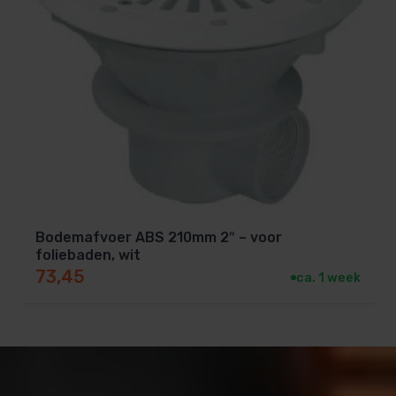
Bodemafvoer ABS 210mm 2″ – voor
foliebaden, wit
73,45
ca. 1 week