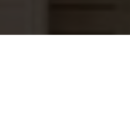
Weltico Elegance anti werveldeksel tbv
19,95
bodemput licht grijs