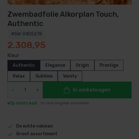
Zwembadfolie Alkorplan Touch,
Authentic
#SW-0405278
2.308,95
Kleur
Authentic
Elegance
Origin
Prestige
Relax
Sublime
Vanity
In winkelwagen
Op voorraad
Zo snel mogelijk verzonden
De echte vakman
Groot assortiment