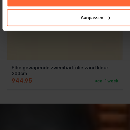
Aanpassen
Elbe gewapende zwembadfolie zand kleur
200cm
944,95
ca. 1 week