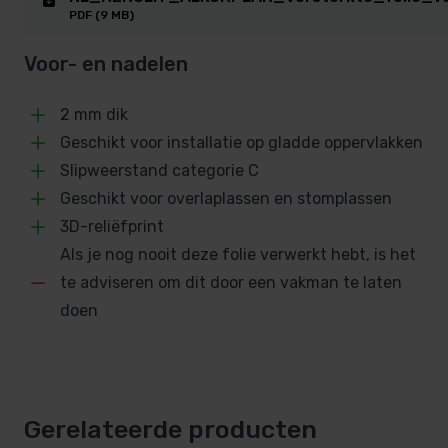
Het grote verschil tussen Alkorplan TOUCH en
PDF (9 MB)
andere versterkte membranen is zijn dikte van maar
liefst 2 mm.
Voor- en nadelen
Hiermee is de zwembadfolie TOUCH het sterkste en
2 mm dik
duurzaamste membraan verkrijgbaar.
Geschikt voor installatie op gladde oppervlakken
Daarnaast is TOUCH veel mooier dan andere
Slipweerstand categorie C
membranen.
Geschikt voor overlaplassen en stomplassen
Het is het eerste versterkte membraan met reliëf,
3D-reliëfprint
waarin schijnbaar natuurlijke elementen te zien zijn
Als je nog nooit deze folie verwerkt hebt, is het
zoals leisteen, graniet en zand.
te adviseren om dit door een vakman te laten
doen
RENOLIT ALKORPLAN TOUCH zo
bijzonder
2 mm dik
Gerelateerde producten
Geschikt voor installatie op gladde oppervlakken