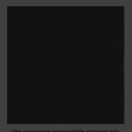
Slipweerstand categorie C (Elegance is ook
beschikbaar in antislipversie)
Zes exclusieve prints die natuurlijke elementen
nabootsen
Geschikt voor overlaplassen en stomplassen
3D-reliëfprint
Kenmerken
Lengte: 21 meter op 1 rol
Breedte: 1,65 meter
Dikte folie: 2.0 mm
Pool configurator
Op de site van Renolit Alkorplan kun je zelf een
zwembad configureren met alle Alkoplan zwembad
Elbe gewapende zwembadfolie antraciet grijs