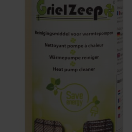
elektriciteitsnetwerk van de woning. Dit in
tegenstelling tot een normale on/off warmtepomp
waar de startstroom tot 5 keer de nominale stroom
kan bedragen.
Ontworpen voor Air -7 ° C
De Inverter+ warmtepomp is ontworpen voor
luchttemperaturen tot -7 ° C, waardoor het
zwembadseizoen verlegd kan worden.
TUV gecertificeerde klasse A waardes!
De verwarmingscapaciteit en COP (bij lucht 26°C /
water 26 ° C / vochtigheid 70%) van de Inverter+
warmtepomp zijn beide
gecertificeerd door TÜV
Rheinland en CETIAT Frankrijk.
Ze zijn in
overeenstemming met de Europese norm EN 14511