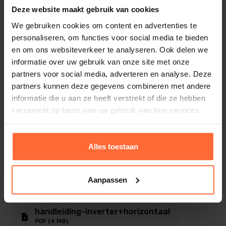
optimaal rendement.
Deze website maakt gebruik van cookies
Merk
Touch screen.
We gebruiken cookies om content en advertenties te
Fairland
Live weergave van de snelheid en de
personaliseren, om functies voor social media te bieden
zwembadtemperatuur .
Max. volume zwembad
en om ons websiteverkeer te analyseren. Ook delen we
25 - 45 m³
informatie over uw gebruik van onze site met onze
partners voor social media, adverteren en analyse. Deze
Wifi aansluiting
Opgenomen vermogen lucht 24 - water 26
partners kunnen deze gegevens combineren met andere
1. Service ondersteuning met 1 klik
10,5 kW
informatie die u aan ze heeft verstrekt of die ze hebben
2. Actuele tijds weergave
verzameld op basis van uw gebruik van hun services.
COP-waarde bij lucht 24˚C - water 26˚C
3. Overal controle via Internet
15.0 ~ 7.4
Toon meer
Alles toestaan
Verwarmingscapaciteit lucht 15˚C - water 26˚C
WAAROM EEN INVERTER+
Downloads
7,3 kW
Revolutionaire Inverter technologie
Aanpassen
COP-waarde bij lucht 15˚C - water 26˚C
technische-info-inverter
7.3
Betaal 1kW en krijg hier 16kW warmte voor terug
PDF (715 KB)
! dus een maximale C.O.P. van 16!
handleiding-inverter+horizontaal
COP-waarde bij lucht 15˚C - water 26˚C bij
Extreem stille werking,
PDF (4 MB)