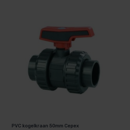
moduleren volautomatisch tussen 20 & 100%
afhankelijk van de warmtevraag & zijn
gecertificeerd op vlak van geluidsniveau en
COP’s. Bij ons geen gegoochel met COP’s of
verkeerde info over full-inverter, maar eerlijke
informatie gebaseerd op feiten en cijfers.
De PPG Full-inverter® technologie is uniek
Zowel de compressor (herz per herz) als de
ventilator (draai per draai) maken gebruik van
deze uitzonderlijke technologie
De twin-rotary Mitsubishi
compressor* moduleert Herz per Herz
De borstelloze ventilator met extreem laag
energieverbruik, moduleert draai per draai
PVC kogelkraan 50mm Cepex