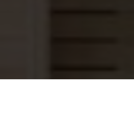
Zwembad warmtepomp INVERTER+
2.560,95
11 kW