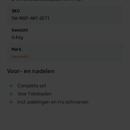
We hebben deze sets ook in een combinatie met
SKU
skimmer en inspuiters.
SW-INSP-ANT-SET1
Gewicht
Inhoud:
0,4 kg
– 1 wanddoorvoer
– 1 inlaatfitting kleur antraciet
Merk
Hayward
Voor- en nadelen
Complete set
Voor foliebaden
incl. pakkingen en rvs schroeven