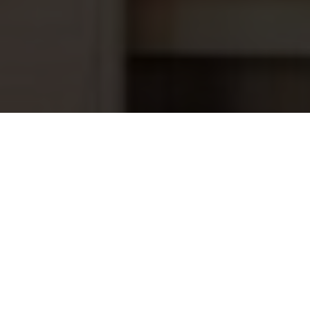
Weltico A800 hoogwater skimmer,
376,95
metsel-liner WIT