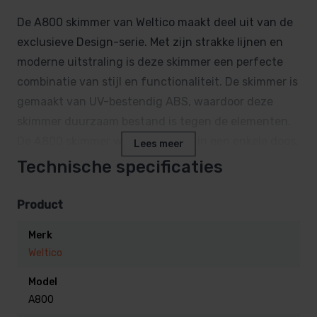
De A800 skimmer van Weltico maakt deel uit van de
exclusieve Design-serie. Met zijn strakke lijnen en
moderne uitstraling is deze skimmer een perfecte
combinatie van stijl en functionaliteit. De skimmer is
gemaakt van UV-bestendig ABS, waardoor deze
skimmer duurzaam bestand is tegen de elementen.
De A800 skimmer wordt geleverd in een enkele doos,
Lees meer
wat zorgt voor betere productidentificatie, opslag en
Technische specificaties
bescherming tijdens transport.
Bovendien kan de A800 skimmer eenvoudig worden
Product
aangesloten op een overloop, voor een efficiënte
Merk
watercirculatie en optimale werking.
Weltico
Specificaties:
Model
A800