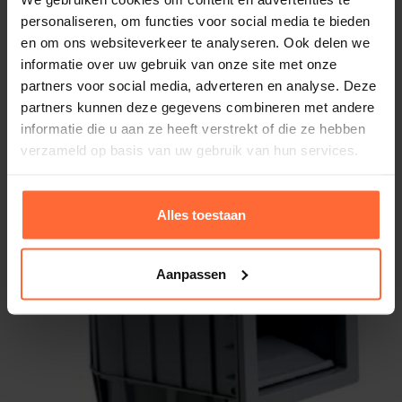
personaliseren, om functies voor social media te bieden
en om ons websiteverkeer te analyseren. Ook delen we
informatie over uw gebruik van onze site met onze
partners voor social media, adverteren en analyse. Deze
partners kunnen deze gegevens combineren met andere
Hayward skimmer voor foliebaden
informatie die u aan ze heeft verstrekt of die ze hebben
279,95
Op voorraad
verzameld op basis van uw gebruik van hun services.
Alles toestaan
Aanpassen