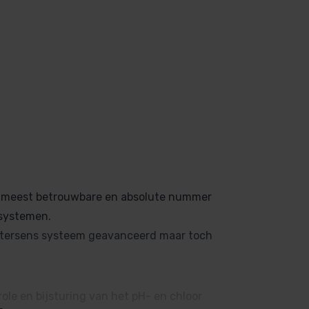
e meest betrouwbare en absolute nummer
rsystemen.
 Watersens systeem geavanceerd maar toch
le en bijsturing van het pH- en chloor