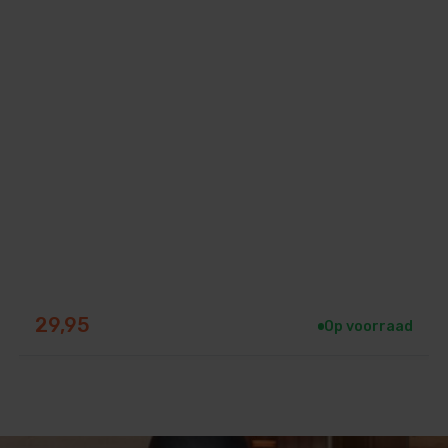
, Frans en meer.
 NET SW-0806001
)
pp mogelijk.
en.
eerd
inden van chemicaliën: communicatie
van chloor, dosering per uur, etc.
29,95
Op voorraad