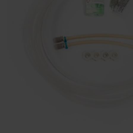
Sauna techniek
Zwembadpomp en filter
Rento sauna
Inbouwdelen
Zwembad afdekking
Zwembadtechniek
PVC zwembad