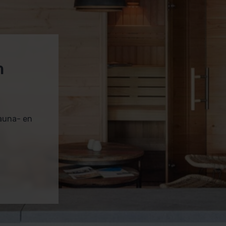
m
sauna- en