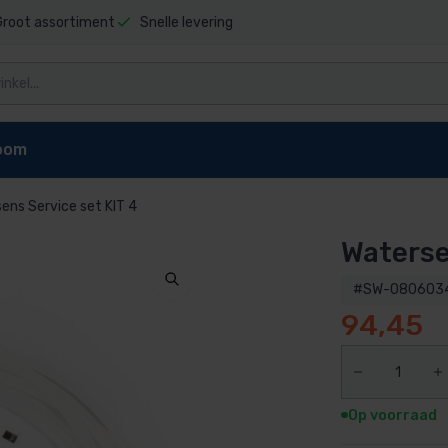
Groot assortiment
Snelle levering
oom
ens Service set KIT 4
Waterse
niging
Zwembad stofzuigers
Zwembadrobot onderdel
t sauna
Elektrische stofzuiger
Dolphin E10 onderdelen
#SW-080603
pen
reiniger
Dolphin E20 onderdelen
94,45
Dolphin Explorer onderdelen
g zwembad
Dolphin Explorer Plus onderdele
ls
Dolphin F40 onderdelen
Op voorraad
 zwembad
Dolphin M200 onderdelen
Dolphin M400 onderdelen