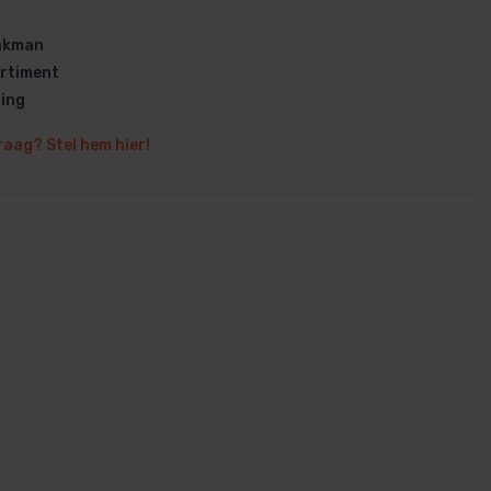
vakman
rtiment
ring
raag? Stel hem hier!
en