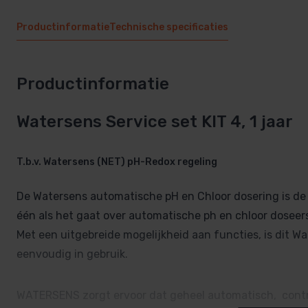
Productinformatie
Technische specificaties
Productinformatie
Watersens Service set KIT 4, 1 jaar
T.b.v. Watersens (NET) pH-Redox regeling
De Watersens automatische pH en Chloor dosering is d
één als het gaat over automatische ph en chloor dosee
Met een uitgebreide mogelijkheid aan functies, is dit
eenvoudig in gebruik.
WATERSENS zorgt ervoor dat geheel automatisch, contro