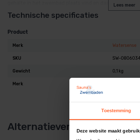
gehalte in het zwembad plaats vind en daarmee ook nog
Lees meer
chemicaliën.
Technische specificaties
De Watersens kan zowel worden gebruikt op bestaande,
Product
Er wordt niet alleen bespaard op chemicaliën, maar ook 
Merk
Watersense
filterinstallatie.
SKU
SW-080603
Betrouwbaar
Gewicht
0,1 kg
Het Watersense chloor en ph doseersysteem is voorzien
Merk
Watersense
(doorstroming).
Daarmee is het uitgesloten dat er een dosering van chem
doorstroming plaats vind.
Toestemming
Alternatieven
Op afstand
Deze website maakt gebruik