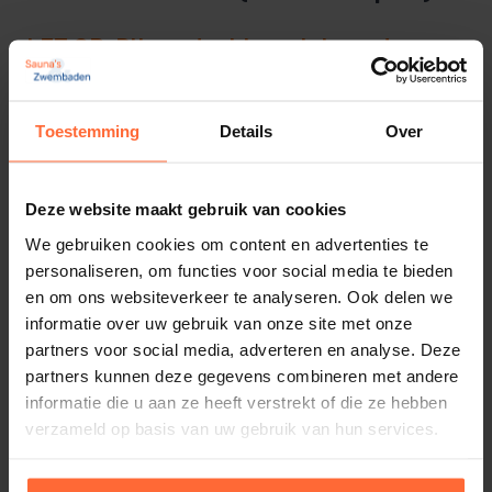
LET OP: Dit product kan niet worden
verzonden. Kan uiteraard wel afgehaald
worden.
Toestemming
Details
Over
Zwavelzuur 15% oplossing, om uw pH waarde van het
zwemwater te verlagen. Perfect voor pH
Deze website maakt gebruik van cookies
doseersystemen.
We gebruiken cookies om content en advertenties te
personaliseren, om functies voor social media te bieden
Zwavelzuur of pH minus is een
en om ons websiteverkeer te analyseren. Ook delen we
Lees meer
informatie over uw gebruik van onze site met onze
Technische specificaties
partners voor social media, adverteren en analyse. Deze
effectieve en goedkoopste manier om de pH waarde
partners kunnen deze gegevens combineren met andere
van het zwembad te verlagen.
Product
informatie die u aan ze heeft verstrekt of die ze hebben
verzameld op basis van uw gebruik van hun services.
SKU
De getoonde prijs is excl. € 11,50 statiegeld!
SW-1110808
Lege kannen van dezelfde leverancier nemen wij