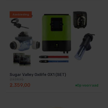
Aanbieding
Sugar Valley Oxilife OX1 (SET)
2.938,95
Oorspronkelijke prijs was: 2.938,95.
Huidige prijs is: 2.359,00.
2.359,00
Op voorraad