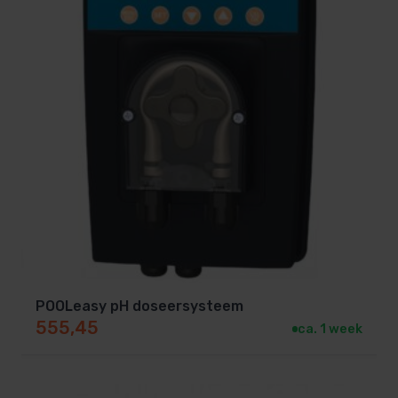
worden verzonden.
Kan uiteraard wel afgehaald
worden.
POOLeasy pH doseersysteem
555,45
ca. 1 week