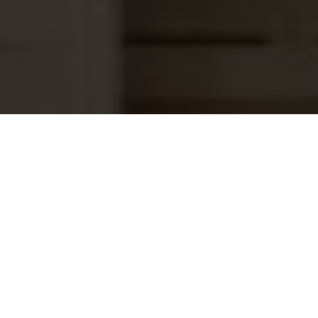
Zwavelzuur 15% vloeibaar pH-
29,95