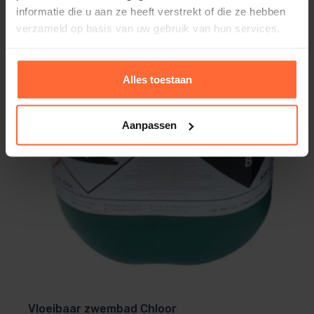
Dus niet bij art. nr. SW-0806000
informatie die u aan ze heeft verstrekt of die ze hebben
verzameld op basis van uw gebruik van hun services.
Voordelen:
Alles toestaan
Compact design
All-in-one design waarvan de meetsondes
Aanpassen
geïntegreerd zijn in het toestel, alsook de
doseerpompjes.
Makkelijke installatie
Voor nieuwe of bestaande zwembaden met de
speedfit aansluitingen.
Alles montage materialen voor installatie zijn
inbegrepen.
Makkelijk te gebruiken
Dankzij de logische interface
Meertalig menu
Vloeibaar zwembad Chloor