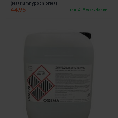
(Natriumhypochloriet)
Beschikbaar in Engels, Duits, Russisch,
44,95
ca. 4–8 werkdagen
Nederlands
, Frans en meer.
Lan connectie voor internet (
alleen bij
Watersens NET SW-0806001
)
Maakt online monitoring en gebruik van iPool
LIVE app mogelijk.
Duurzame peristaltische pompjes
Kwaliteitsvolle pompjes die weinig onderhoud
vereisen.
Elektronische debietmeter
Stopt met doseren als er geen flow wordt
gedetecteerd
Geavanceerde veiligheidseigenschappen
Zorgt ervoor dat er geen overdosering kan
plaatsvinden van chemicaliën: communicatie
tussen te snelle dosering van pH, maximale