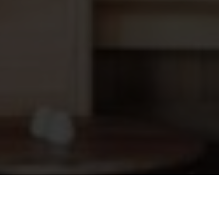
Watersens pH-chloor
1.889,95
doseersysteem