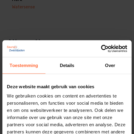
Betrouwbaar
Watersense
Het Watersense chloor en ph doseersysteem is
voorzien van een bewaking van de flow
(doorstroming).
Alternatieven
Daarmee is het uitgesloten dat er een dosering van
chemicaliën plaats vind terwijl er geen doorstroming
plaats vind.
Toestemming
Details
Over
Op afstand
Deze website maakt gebruik van cookies
Watersens NET, art. nr SW-0806001, doseersysteem
We gebruiken cookies om content en advertenties te
is standaard voorzien van de mogelijkheid om het
personaliseren, om functies voor social media te bieden
systeem te koppelen via een app.
en om ons websiteverkeer te analyseren. Ook delen we
informatie over uw gebruik van onze site met onze
zodoende heb je overal ter wereld, inzicht in het
partners voor social media, adverteren en analyse. Deze
systeem.
partners kunnen deze gegevens combineren met andere