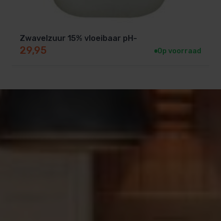
dosering van chloor, dosering per uur, etc.
Zwavelzuur 15% vloeibaar pH-
29,95
Op voorraad