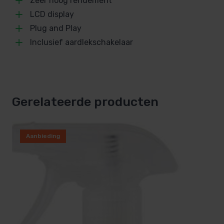
Zeer hoog rendement
LCD display
Uniek design, UV bestendig
Plug and Play
Inclusief aardlekschakelaar
Plug and Play, inclusief snoer en aardlekschakelaar
Titanium PVC wisselaar bestand tegen chemische
zwembadtoevoegingen
Gerelateerde producten
Temperatuur instelbaar
Aanbieding