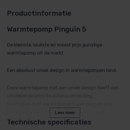
Productinformatie
Warmtepomp Pinguïn 5
De kleinste, leukste en meest prijs gunstige
warmtepomp uit de markt.
Een absoluut uniek design in warmtepompen land.
Deze warmtepomp met een uniek design heeft een
uitstekende prijs/kwaliteitsverhouding.
De Pinguïn mini warmtepomp is een plug en play
product, zo eenvoudig te installeren dat zelfs een
Lees meer
bypass niet nodig is.
Technische specificaties