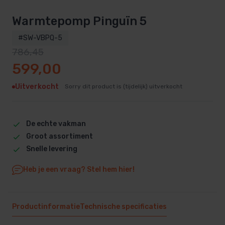
Warmtepomp Pinguïn 5
#SW-VBPQ-5
786,45
Oorspronkelijke prijs was: 786,45.
Huidige prijs is: 599,00.
599,00
Uitverkocht
Sorry dit product is (tijdelijk) uitverkocht
De echte vakman
Groot assortiment
Snelle levering
Heb je een vraag? Stel hem hier!
Productinformatie
Technische specificaties