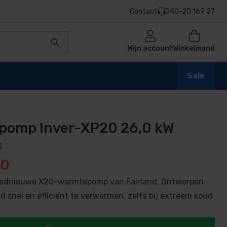
Contact
040-20 169 27
Mijn account
Winkelmand
Sale
pomp Inver-XP20 26,0 kW
en
3
00
oednieuwe X20-warmtepomp van Fairland. Ontworpen
n
 snel en efficiënt te verwarmen, zelfs bij extreem koud