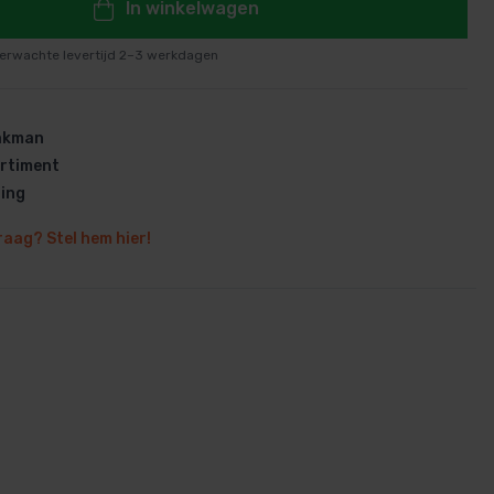
In winkelwagen
erwachte levertijd 2–3 werkdagen
vakman
en
rtiment
ring
raag? Stel hem hier!