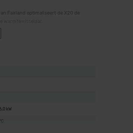
n Fairland optimaliseert de X20 de
le warmtewisselaar.
len en biedt een 30% hogere Coëfficiënt
rgiebesparing en uitstekende prestaties,
6,0 kW
°C