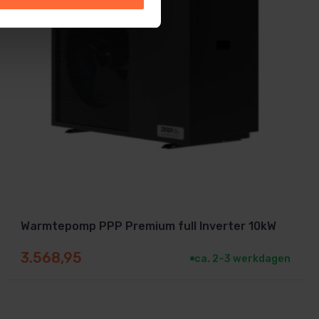
Warmtepomp PPP Premium full Inverter 10kW
3.568,95
ca. 2–3 werkdagen