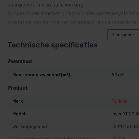
energieverbruik en stille werking.
Aangedreven door het geavanceerde controlesysteem va
prestaties van de inverter compressor en de razendsnel
Lees meer
Deze warmtepomp is 30% efficiënter dan standaardmodel
Technische specificaties
van Prestatie (COP).
Dankzij deze innovatie geniet je van uitzonderlijke ene
Zwembad
zelfs bij lage temperaturen.
Max. inhoud zwembad (m³)
90 m³
Product
7 jaar garantie
Merk
Fairland
15 jaar garantie op de compressor
15 jaar garantie op de warmtewisselaar
Model
Inver-XP20 2
De modellen
Werkingsgebied
-20°C tot 43