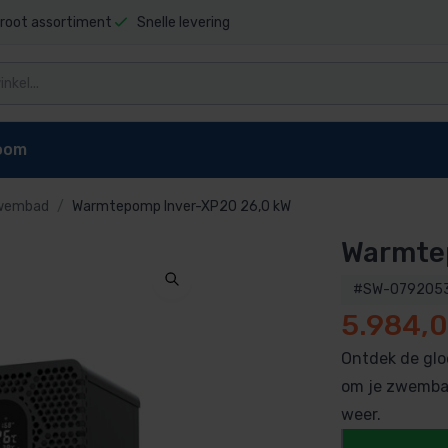
root assortiment
Snelle levering
oom
wembad
Warmtepomp Inver-XP20 26,0 kW
Warmte
niging
Zwembad stofzuigers
Zwembadrobot onderdel
t sauna
Elektrische stofzuiger
Dolphin E10 onderdelen
#SW-079205
pen
reiniger
Dolphin E20 onderdelen
5.984,
Dolphin Explorer onderdelen
Ontdek de gl
g zwembad
Dolphin Explorer Plus onderdele
om je zwembad
ls
Dolphin F40 onderdelen
weer.
 zwembad
Dolphin M200 onderdelen
Dolphin M400 onderdelen