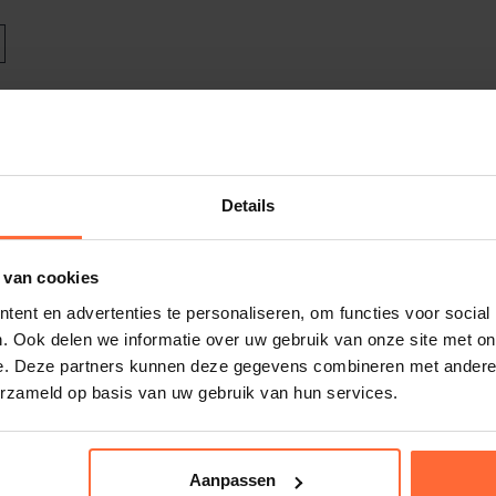
re uitvoeringen, elk met een eigen
j jouw zwembad.
 van 30m³ tot 50m³ inhoud
andleiding Fairland InverX20
 van 35m³ tot 60m³ inhoud
DF (1 MB)
en van 40m³ tot 65m³ inhoud
Details
 van 45m³ tot 75m³ inhoud
zwembaden van 55m³ tot 90m³ inhoud
zwembaden van 65m³ tot 105m³ inhoud
 van cookies
zwembaden van 75m³ tot 120m³ inhoud
ent en advertenties te personaliseren, om functies voor social
. Ook delen we informatie over uw gebruik van onze site met on
e. Deze partners kunnen deze gegevens combineren met andere i
erzameld op basis van uw gebruik van hun services.
inium omkasting
 deze praktische tips:
B
Aanpassen