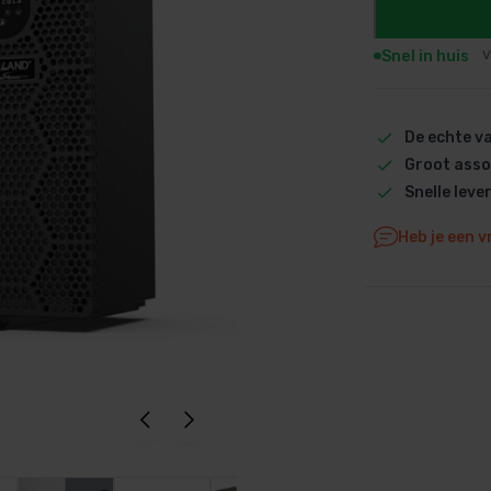
Dolphin M5 Bio onderdelen
Snel in huis
V
Dolphin M500 onderdelen
Dolphin M600 onderdelen
Dolphin M700 onderdelen
De echte 
Dolphin Poolstyle E10 onderdel
Groot asso
Dolphin S100 onderdelen
Snelle leve
Dolphin S200 onderdelen
Heb je een v
Dolphin S300i Bio onderdelen
Dolphin S300i onderdelen
Zenit 10 onderdelen
Zenit 20 onderdelen
Zenit 30 Pro onderdelen
Zenit 60 onderdelen