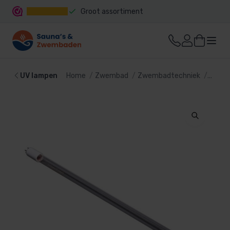
Groot assortiment
Snelle levering
UV lampen
Home
Zwembad
Zwembadtechniek
UV la