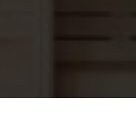
Vervangingslamp Aqua Easy 80 Watt
299,95
v UV15 en UV15+