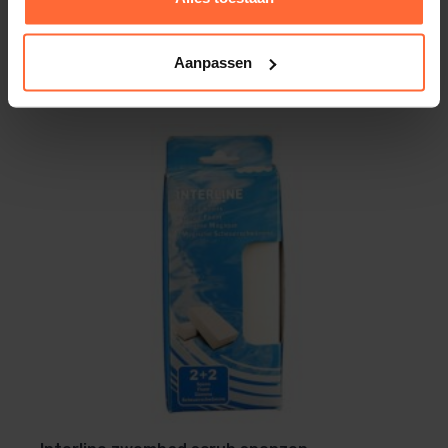
Grielzeep warmtepomp reiniger
36,95
Aanpassen
Op voorraad