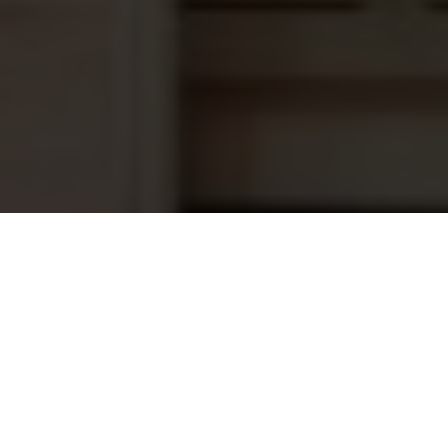
Interline roldekreiniger 1L
7,30