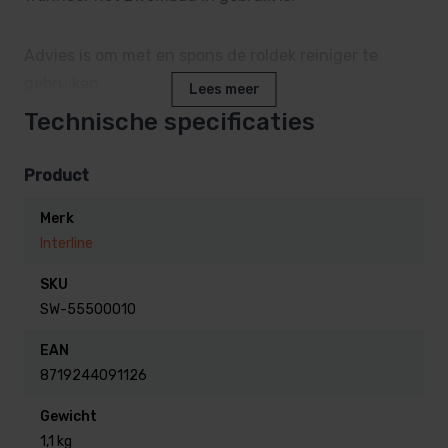
Advies is om met en spons de roldek reiniger te
gebruiken.
Lees meer
Wij adviseren een op 5 liter water 0,25 liter roldek
Technische specificaties
reiniger te gebruiken.
Product
Voor het beste effect gebruikt u handwarm water.
Merk
Interline
Een fles roldek reiniger is 1 liter.
SKU
SW-55500010
EAN
8719244091126
Gewicht
1,1 kg